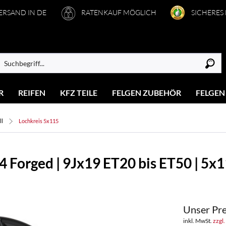
VERSAND IN DE
RATENKAUF MÖGLICH
SICHERES
R
REIFEN
KFZ TEILE
FELGEN ZUBEHÖR
FELGEN
ll
Lochkreis 5x115
 Forged | 9Jx19 ET20 bis ET50 | 5x1
Unser Pre
inkl. MwSt.
zzgl