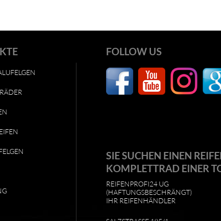
KTE
FOLLOW US
ALUFELGEN
RÄDER
EN
EIFEN
FELGEN
SIE SUCHEN EINEN REIFE
KOMPLETTRAD EINER T
REIFENPROFI24 UG
NG
(HAFTUNGSBESCHRÄNGT)
IHR REIFENHÄNDLER