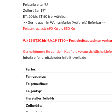
Felgenbreite: 9J
Zollgröße: 19"
ET: 20 bis ET 50 frei wählbar.
>> Gerne auch in Wunschfarbe (Aufpreis) lieferbar <<
Felgentraglast: 690 Kg bis 850 Kg
9Jx19 ET20 bis 9Jx19 ET50 = Festigkeitsgutachten vorh
Gerne können Sie vor dem Kauf die voraussichtliche Liefer
info@reifenprofi.de oder info@levella.de
Farbe:
Fahrzeugtyp:
Felgenaufbau:
Felgentyp:
Hersteller Teile Nr:
Zollgröße: