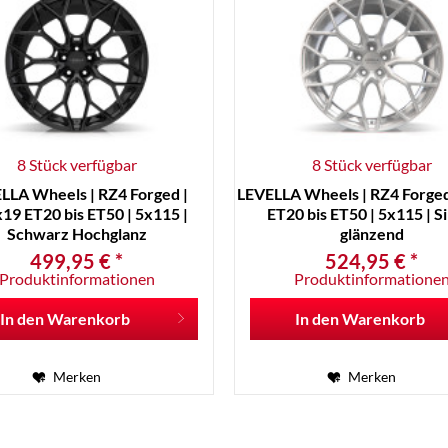
8 Stück verfügbar
8 Stück verfügbar
LLA Wheels | RZ4 Forged |
LEVELLA Wheels | RZ4 Forged
x19 ET20 bis ET50 | 5x115 |
ET20 bis ET50 | 5x115 | S
Schwarz Hochglanz
glänzend
499,95 € *
524,95 € *
Produktinformationen
Produktinformatione
In den
Warenkorb
In den
Warenkorb
Merken
Merken