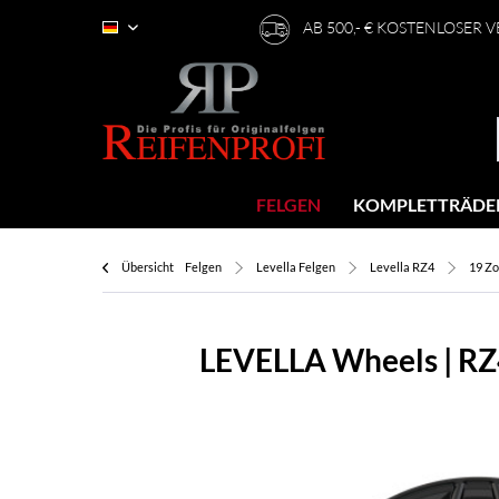
AB 500,- € KOSTENLOSER 
Deutsch
FELGEN
KOMPLETTRÄDE
Übersicht
Felgen
Levella Felgen
Levella RZ4
19 Zo
LEVELLA Wheels | RZ4