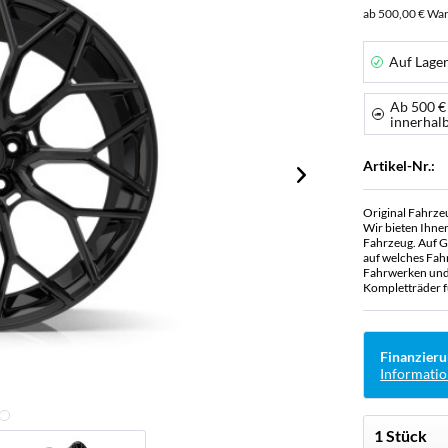
ab 500,00 € War
Auf Lage
Ab 500 €
innerhal
Artikel-Nr.:
Original Fahrze
Wir bieten Ihne
Fahrzeug. Auf G
auf welches Fah
Fahrwerken und 
Kompletträder f
Finanzieru
Informatio