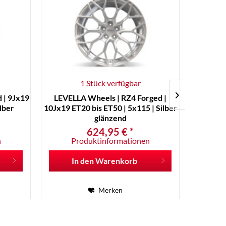
1 Stück verfügbar
 | 9Jx19
LEVELLA Wheels | RZ4 Forged |
LEVEL
ilber
10Jx19 ET20 bis ET50 | 5x115 | Silber
10Jx19
glänzend
624,95 € *
n
Produktinformationen
P
In den
Warenkorb
I
Merken