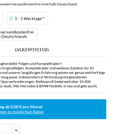
enwert versandkostenfrei innerhalb Deutschland
r
1 - 3 Werktage**
 versandkostenfrei
b Deutschlands
LVLRZ4919115SG
ughersteller Felgen und Kompletträder!!
n Originalfelgen, Kompletträder und weiteres Zubehör für ihr
rund unserer langjährigen Erfahrung wissen wir genau welche Felge
rzeug passt, insbesondere in Verbindung mit geänderten
Spurverbreiterungen. Reifenprofi bietet weit über 10.000
ür Audi, VW, Mercedes & BMW Modelle, in neu und gebraucht.
ng ab 0,00 € pro Monat
nen zu möglichen Raten