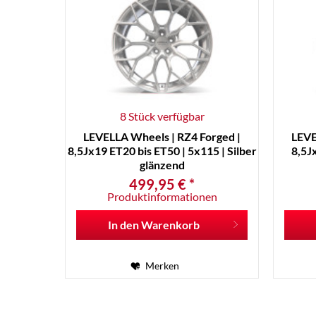
8 Stück verfügbar
LEVELLA Wheels | RZ4 Forged |
LEVE
8,5Jx19 ET20 bis ET50 | 5x115 | Silber
8,5J
glänzend
499,95 € *
Produktinformationen
In den
Warenkorb
Merken