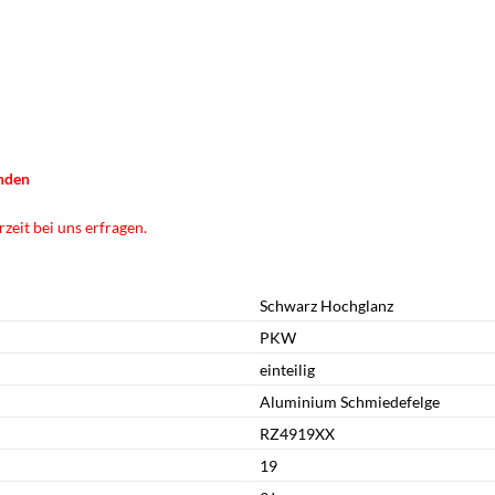
anden
zeit bei uns erfragen.
Schwarz Hochglanz
PKW
einteilig
Aluminium Schmiedefelge
RZ4919XX
19