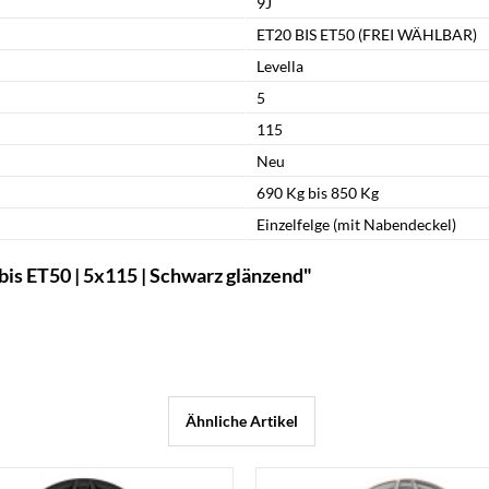
9J
ET20 BIS ET50 (FREI WÄHLBAR)
Levella
5
115
Neu
690 Kg bis 850 Kg
Einzelfelge (mit Nabendeckel)
is ET50 | 5x115 | Schwarz glänzend"
Ähnliche Artikel