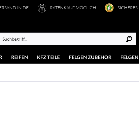
VERSAND IN DE
RATENKAUF MÖGLICH
SICHERES
R
REIFEN
KFZ TEILE
FELGEN ZUBEHÖR
FELGEN