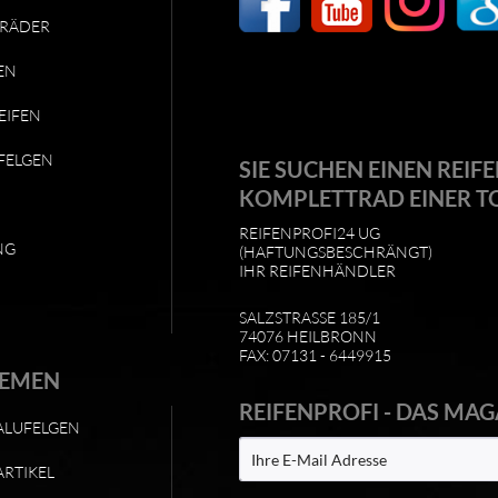
RÄDER
EN
EIFEN
FELGEN
SIE SUCHEN EINEN REIFE
KOMPLETTRAD EINER T
REIFENPROFI24 UG
NG
(HAFTUNGSBESCHRÄNGT)
IHR REIFENHÄNDLER
SALZSTRASSE 185/1
74076 HEILBRONN
FAX: 07131 - 6449915
HEMEN
REIFENPROFI - DAS MAG
ALUFELGEN
ARTIKEL