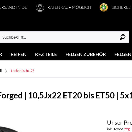
VERSAND IN DE
RATENKAUF MÖGLICH
SICHERES
R
REIFEN
KFZ TEILE
FELGEN ZUBEHÖR
FELGEN
ll
Lochkreis 5x127
orged | 10,5Jx22 ET20 bis ET50 | 5x
Unser Pre
inkl. MwSt.
zzgl