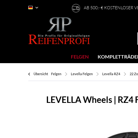
AB 500,- € KOSTENLOSER 
Deutsch
FELGEN
KOMPLETTRÄDE
Übersicht
Felgen
Levella Felgen
Levella RZ4
22 Zo
LEVELLA Wheels | RZ4 F