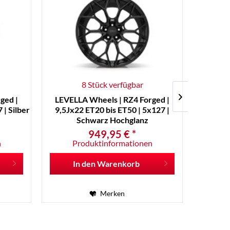
8 Stück verfügbar
ged |
LEVELLA Wheels | RZ4 Forged |
LEVEL
 | Silber
9,5Jx22 ET20 bis ET50 | 5x127 |
10,5Jx
Schwarz Hochglanz
949,95 € *
n
Produktinformationen
P
In den
Warenkorb
I
Merken