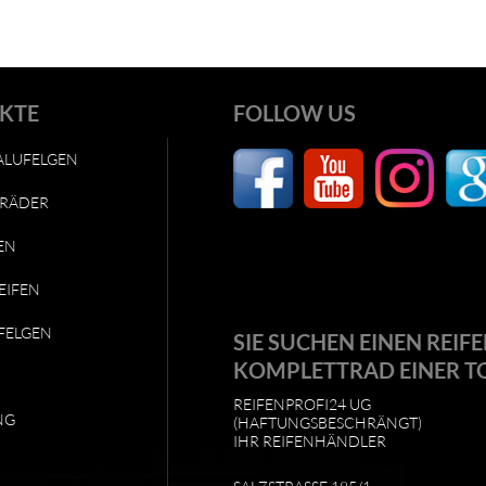
KTE
FOLLOW US
ALUFELGEN
RÄDER
EN
EIFEN
FELGEN
SIE SUCHEN EINEN REIFE
KOMPLETTRAD EINER T
REIFENPROFI24 UG
NG
(HAFTUNGSBESCHRÄNGT)
IHR REIFENHÄNDLER