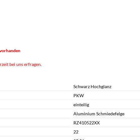
n vorhanden
zeit bei uns erfragen.
Schwarz Hochglanz
PKW
einteilig
Aluminium Schmiedefelge
RZ410522XX
22