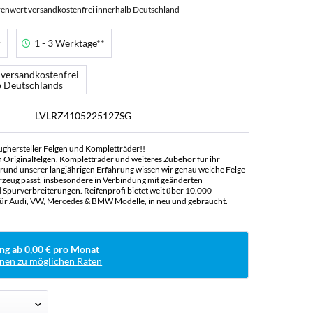
enwert versandkostenfrei innerhalb Deutschland
r
1 - 3 Werktage**
 versandkostenfrei
b Deutschlands
LVLRZ4105225127SG
ughersteller Felgen und Kompletträder!!
n Originalfelgen, Kompletträder und weiteres Zubehör für ihr
rund unserer langjährigen Erfahrung wissen wir genau welche Felge
rzeug passt, insbesondere in Verbindung mit geänderten
Spurverbreiterungen. Reifenprofi bietet weit über 10.000
ür Audi, VW, Mercedes & BMW Modelle, in neu und gebraucht.
ng ab 0,00 € pro Monat
nen zu möglichen Raten