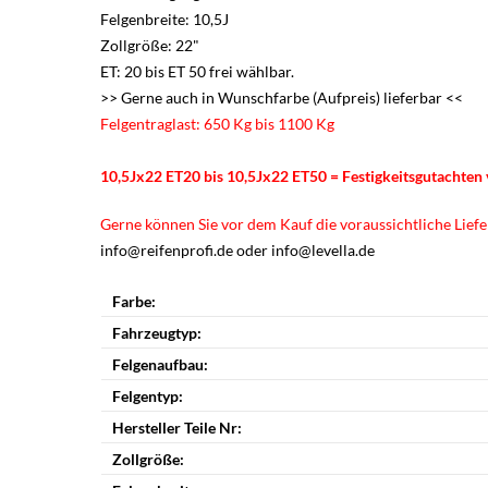
Felgenbreite: 10,5J
Zollgröße: 22"
ET: 20 bis ET 50 frei wählbar.
>> Gerne auch in Wunschfarbe (Aufpreis) lieferbar <<
Felgentraglast: 650 Kg bis 1100 Kg
10,5Jx22 ET20 bis 10,5Jx22 ET50 = Festigkeitsgutachte
Gerne können Sie vor dem Kauf die voraussichtliche Liefer
info@reifenprofi.de oder info@levella.de
Farbe:
Fahrzeugtyp:
Felgenaufbau:
Felgentyp:
Hersteller Teile Nr:
Zollgröße: