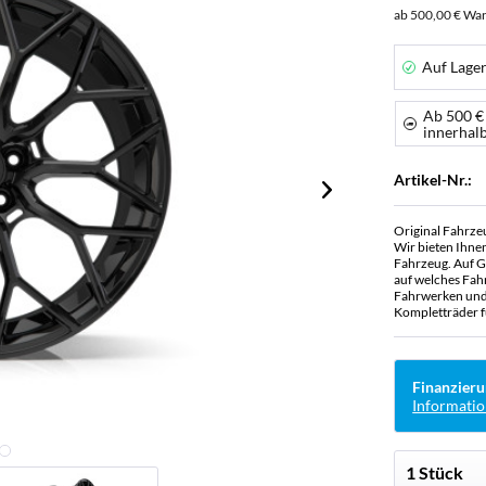
ab 500,00 € War
Auf Lage
Ab 500 €
innerhal
Artikel-Nr.:
Original Fahrze
Wir bieten Ihne
Fahrzeug. Auf G
auf welches Fah
Fahrwerken und 
Kompletträder f
Finanzieru
Informatio