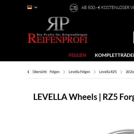
AB 500,- € KOSTENLOSER 
Deutsch
FELGEN
KOMPLETTRÄDE
Übersicht
Felgen
Levella Felgen
Levella RZ5
20 Zo
LEVELLA Wheels | RZ5 Forg