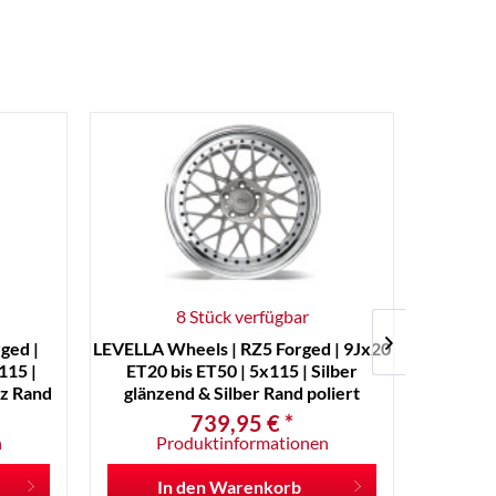
8 Stück verfügbar
ged |
LEVELLA Wheels | RZ5 Forged | 9Jx20
LEVEL
115 |
ET20 bis ET50 | 5x115 | Silber
10Jx20 ET
z Rand
glänzend & Silber Rand poliert
glänz
739,95 € *
n
Produktinformationen
P
In den
Warenkorb
I