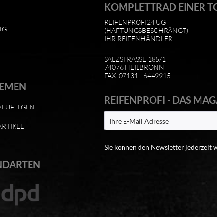
KOMPLETTRAD EINER T
REIFENPROFI24 UG
NG
(HAFTUNGSBESCHRÄNGT)
IHR REIFENHÄNDLER
SALZSTRASSE 185/1
74076 HEILBRONN
FAX: 07131 - 6449915
HEMEN
REIFENPROFI - DAS MAG
ALUFELGEN
ARTIKEL
Sie können den Newsletter jederzeit 
NDARTEN