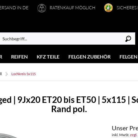
VERSAND IN DE
RATENKAUF MÖGLICH
SICHERES
R
REIFEN
KFZ TEILE
FELGEN ZUBEHÖR
FELGEN
ll
Lochkreis 5x115
ed | 9Jx20 ET20 bis ET50 | 5x115 | 
Rand pol.
Unser Pre
inkl. MwSt.
zzgl