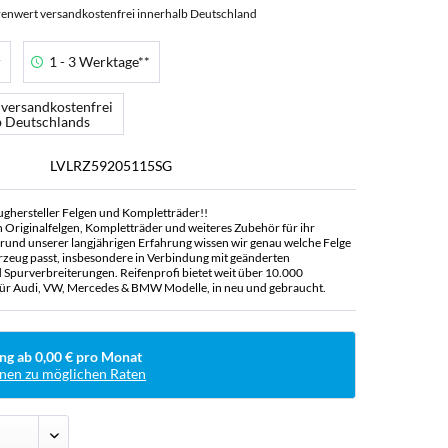
enwert versandkostenfrei innerhalb Deutschland
r
1 - 3 Werktage**
 versandkostenfrei
b Deutschlands
LVLRZ59205115SG
ughersteller Felgen und Kompletträder!!
n Originalfelgen, Kompletträder und weiteres Zubehör für ihr
rund unserer langjährigen Erfahrung wissen wir genau welche Felge
rzeug passt, insbesondere in Verbindung mit geänderten
Spurverbreiterungen. Reifenprofi bietet weit über 10.000
ür Audi, VW, Mercedes & BMW Modelle, in neu und gebraucht.
ng ab 0,00 € pro Monat
nen zu möglichen Raten