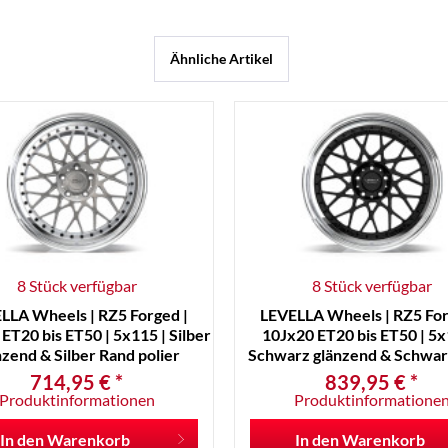
Ähnliche Artikel
8 Stück verfügbar
8 Stück verfügbar
LLA Wheels | RZ5 Forged |
LEVELLA Wheels | RZ5 For
ET20 bis ET50 | 5x115 | Silber
10Jx20 ET20 bis ET50 | 5x
nzend & Silber Rand polier
Schwarz glänzend & Schwar
pol.
714,95 € *
839,95 € *
Produktinformationen
Produktinformatione
In den
Warenkorb
In den
Warenkorb