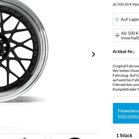
ab 500,00 € War
Auf Lage
Ab 500 €
innerhal
Artikel-Nr.:
Original Fahrze
Wir bieten Ihne
Fahrzeug. Auf G
auf welches Fah
Fahrwerken und 
Kompletträder f
Finanzieru
Informatio