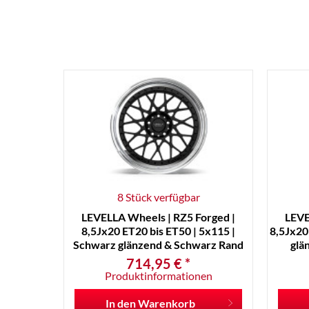
8 Stück verfügbar
LEVELLA Wheels | RZ5 Forged |
LEVE
8,5Jx20 ET20 bis ET50 | 5x115 |
8,5Jx20 
Schwarz glänzend & Schwarz Rand
glä
pol.
714,95 € *
Produktinformationen
In den
Warenkorb