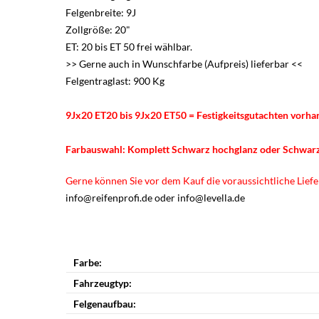
Felgenbreite: 9J
Zollgröße: 20"
ET: 20 bis ET 50 frei wählbar.
>> Gerne auch in Wunschfarbe (Aufpreis) lieferbar <<
Felgentraglast: 900 Kg
9Jx20 ET20 bis 9Jx20 ET50 = Festigkeitsgutachten vorh
Farbauswahl: Komplett Schwarz hochglanz oder
Schwar
Gerne können Sie vor dem Kauf die voraussichtliche Liefer
info@reifenprofi.de oder info@levella.de
Farbe:
Fahrzeugtyp:
Felgenaufbau: