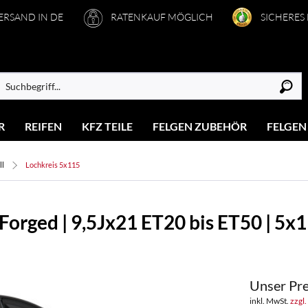
VERSAND IN DE
RATENKAUF MÖGLICH
SICHERES
R
REIFEN
KFZ TEILE
FELGEN ZUBEHÖR
FELGEN
ll
Lochkreis 5x115
orged | 9,5Jx21 ET20 bis ET50 | 5x
Unser Pre
inkl. MwSt.
zzgl