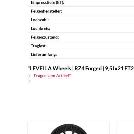
Einpresstiefe (ET):
Felgenhersteller:
Lochzahl:
Lochkreis:
Felgenzustand:
Traglast:
Lieferumfang:
"LEVELLA Wheels | RZ4 Forged | 9,5Jx21 ET20
Fragen zum Artikel?