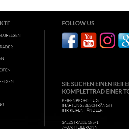
KTE
FOLLOW US
ALUFELGEN
RÄDER
EN
EIFEN
FELGEN
SIE SUCHEN EINEN REIFE
KOMPLETTRAD EINER T
REIFENPROFI24 UG
NG
(HAFTUNGSBESCHRÄNGT)
IHR REIFENHÄNDLER
SALZSTRASSE 185/1
74076 HEILBRONN