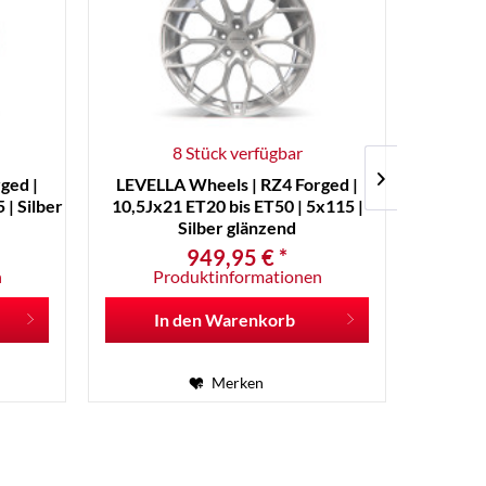
8 Stück verfügbar
ged |
LEVELLA Wheels | RZ4 Forged |
LEVEL
 | Silber
10,5Jx21 ET20 bis ET50 | 5x115 |
10,5Jx
Silber glänzend
949,95 € *
n
Produktinformationen
P
In den
Warenkorb
I
Merken