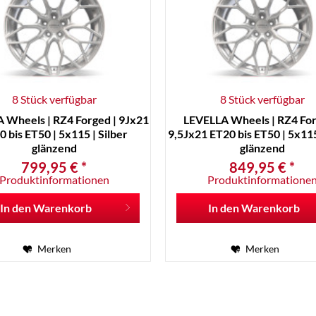
8 Stück verfügbar
8 Stück verfügbar
 Wheels | RZ4 Forged | 9Jx21
LEVELLA Wheels | RZ4 For
 bis ET50 | 5x115 | Silber
9,5Jx21 ET20 bis ET50 | 5x115
glänzend
glänzend
799,95 € *
849,95 € *
Produktinformationen
Produktinformatione
In den
Warenkorb
In den
Warenkorb
Merken
Merken