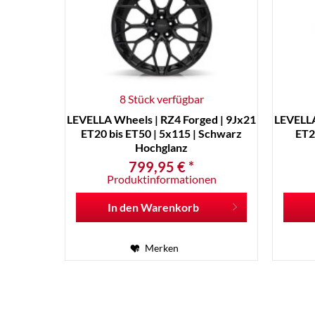
8 Stück verfügbar
LEVELLA Wheels | RZ4 Forged | 9Jx21
LEVELLA
ET20 bis ET50 | 5x115 | Schwarz
ET20
Hochglanz
799,95 € *
Produktinformationen
In den
Warenkorb
Merken