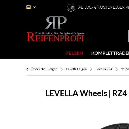
AB 500,- € KOSTENLOSER 
Deutsch
FELGEN
KOMPLETTRÄDE
Übersicht
Felgen
Levella Felgen
Levella RZ4
21 Zo
LEVELLA Wheels | RZ4 F