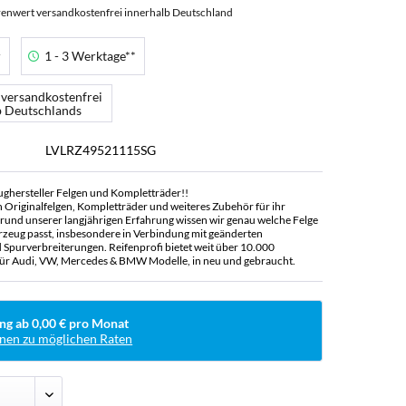
enwert versandkostenfrei innerhalb Deutschland
r
1 - 3 Werktage**
 versandkostenfrei
b Deutschlands
LVLRZ49521115SG
ughersteller Felgen und Kompletträder!!
n Originalfelgen, Kompletträder und weiteres Zubehör für ihr
rund unserer langjährigen Erfahrung wissen wir genau welche Felge
rzeug passt, insbesondere in Verbindung mit geänderten
Spurverbreiterungen. Reifenprofi bietet weit über 10.000
ür Audi, VW, Mercedes & BMW Modelle, in neu und gebraucht.
ng ab 0,00 € pro Monat
nen zu möglichen Raten