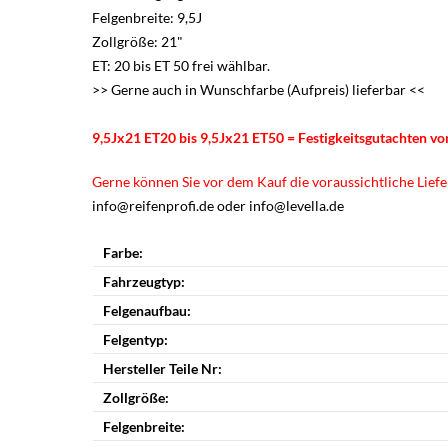
Felgenbreite: 9,5J
Zollgröße: 21"
ET: 20 bis ET 50 frei wählbar.
>> Gerne auch in Wunschfarbe (Aufpreis) lieferbar <<
9,5Jx21 ET20 bis 9,5Jx21 ET50 = Festigkeitsgutachten v
Gerne können Sie vor dem Kauf die voraussichtliche Liefer
info@reifenprofi.de oder info@levella.de
Farbe:
Fahrzeugtyp:
Felgenaufbau:
Felgentyp:
Hersteller Teile Nr:
Zollgröße:
Felgenbreite: