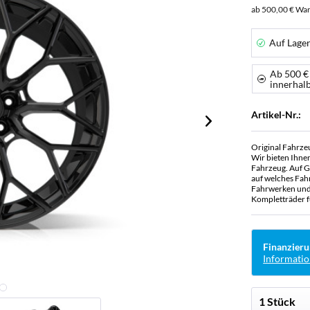
ab 500,00 € War
Auf Lage
Ab 500 €
innerhal
Artikel-Nr.:
Original Fahrze
Wir bieten Ihne
Fahrzeug. Auf G
auf welches Fah
Fahrwerken und 
Kompletträder f
Finanzieru
Informatio