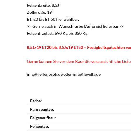
Felgenbreite: 8,5J
Zollgröße: 19"
ET: 20 bis ET 50 frei wählbar.
>> Gerne auch in Wunschfarbe (Aufpreis) lieferbar <<
Felgentraglast: 690 Kg bis 850 Kg
8,5Jx19 ET20 bis 8,5Jx19 ET50 = Festigkeitsgutachten v
Gerne können Sie vor dem Kauf die voraussichtliche Liefer
info@reifenprofi.de oder info@levella.de
Farbe:
Fahrzeugtyp:
Felgenaufbau:
Felgentyp: