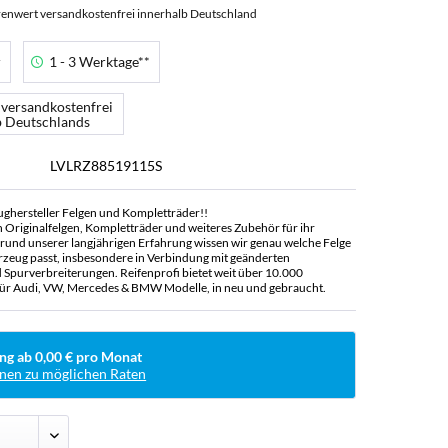
enwert versandkostenfrei innerhalb Deutschland
r
1 - 3 Werktage**
 versandkostenfrei
b Deutschlands
LVLRZ88519115S
ughersteller Felgen und Kompletträder!!
n Originalfelgen, Kompletträder und weiteres Zubehör für ihr
rund unserer langjährigen Erfahrung wissen wir genau welche Felge
rzeug passt, insbesondere in Verbindung mit geänderten
Spurverbreiterungen. Reifenprofi bietet weit über 10.000
ür Audi, VW, Mercedes & BMW Modelle, in neu und gebraucht.
ng ab 0,00 € pro Monat
nen zu möglichen Raten