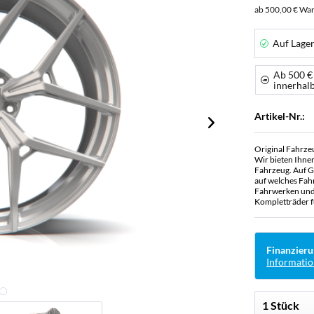
ab 500,00 € War
Auf Lage
Ab 500 €
innerhal
Artikel-Nr.:
Original Fahrze
Wir bieten Ihne
Fahrzeug. Auf G
auf welches Fah
Fahrwerken und 
Kompletträder f
Finanzieru
Informatio