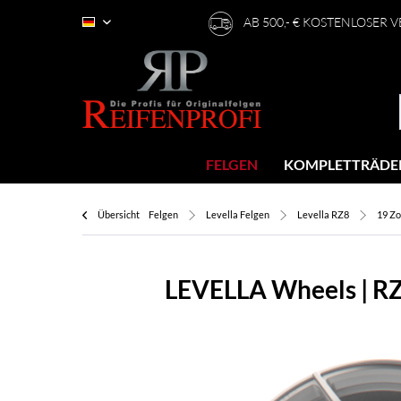
AB 500,- € KOSTENLOSER 
Deutsch
FELGEN
KOMPLETTRÄDE
Übersicht
Felgen
Levella Felgen
Levella RZ8
19 Zo
LEVELLA Wheels | RZ8