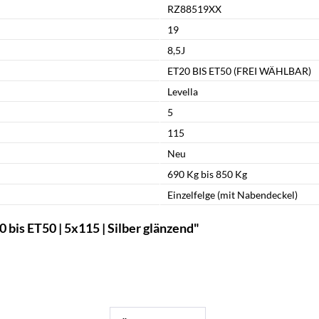
RZ88519XX
19
8,5J
ET20 BIS ET50 (FREI WÄHLBAR)
Levella
5
115
Neu
690 Kg bis 850 Kg
Einzelfelge (mit Nabendeckel)
bis ET50 | 5x115 | Silber glänzend"