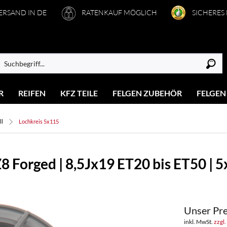
VERSAND IN DE
RATENKAUF MÖGLICH
SICHERES
R
REIFEN
KFZ TEILE
FELGEN ZUBEHÖR
FELGEN
ll
Lochkreis 5x115
 Forged | 8,5Jx19 ET20 bis ET50 | 5x
Unser Pre
inkl. MwSt.
zzgl