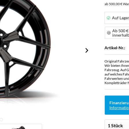
ab 500,00 € War
Auf Lage
Ab 500 €
innerhal
Artikel-Nr.:
Original Fahrze
Wir bieten Ihne
Fahrzeug. Auf G
auf welches Fah
Fahrwerken und 
Kompletträder f
Finanzieru
Informatio