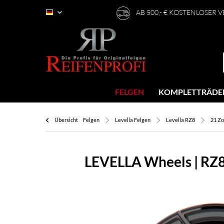
AB 500,- € KOSTENLOSER 
Deutsch
FELGEN
KOMPLETTRÄDE
Übersicht
Felgen
Levella Felgen
Levella RZ8
21 Zo
LEVELLA Wheels | RZ8 