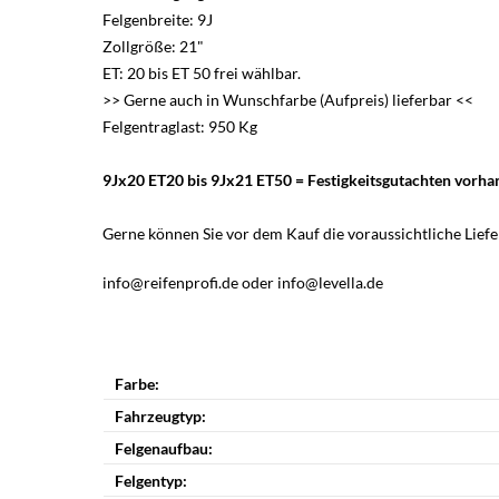
Felgenbreite: 9J
Zollgröße: 21"
ET: 20 bis ET 50 frei wählbar.
>> Gerne auch in Wunschfarbe (Aufpreis) lieferbar <<
Felgentraglast: 950 Kg
9Jx20 ET20 bis 9Jx21 ET50 = Festigkeitsgutachten vorh
Gerne können Sie vor dem Kauf die voraussichtliche Liefer
info@reifenprofi.de oder info@levella.de
Farbe:
Fahrzeugtyp:
Felgenaufbau:
Felgentyp: