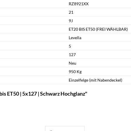
RZ8921XX
21
9J
ET20 BIS ET50 (FREI WÄHLBAR)
Levella
5
127
Neu
950 Kg
Einzelfelge (mit Nabendeckel)
bis ET50 | 5x127 | Schwarz Hochglanz"