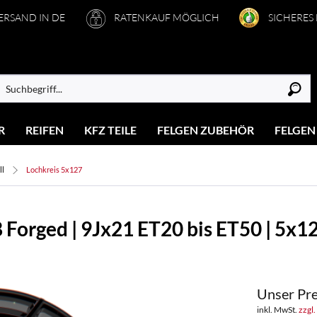
VERSAND IN DE
RATENKAUF MÖGLICH
SICHERES
R
REIFEN
KFZ TEILE
FELGEN ZUBEHÖR
FELGEN
ll
Lochkreis 5x127
Forged | 9Jx21 ET20 bis ET50 | 5x1
Unser Pre
inkl. MwSt.
zzgl