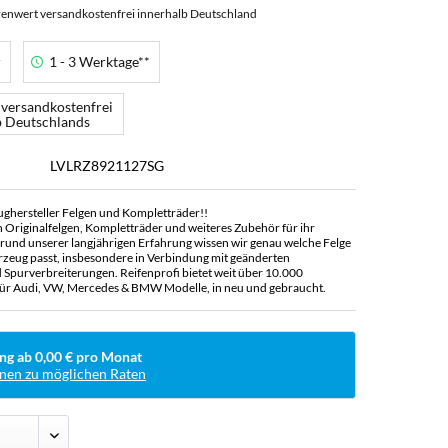
enwert versandkostenfrei innerhalb Deutschland
r
1 - 3 Werktage**
 versandkostenfrei
b Deutschlands
LVLRZ8921127SG
ughersteller Felgen und Kompletträder!!
n Originalfelgen, Kompletträder und weiteres Zubehör für ihr
rund unserer langjährigen Erfahrung wissen wir genau welche Felge
rzeug passt, insbesondere in Verbindung mit geänderten
Spurverbreiterungen. Reifenprofi bietet weit über 10.000
ür Audi, VW, Mercedes & BMW Modelle, in neu und gebraucht.
ng ab 0,00 € pro Monat
nen zu möglichen Raten