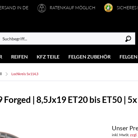
VERSAND IN DE
RATENKAUF MÖGLICH
SICHERES
R
REIFEN
KFZ TEILE
FELGEN ZUBEHÖR
FELGEN
ll
Lochkreis 5x114,3
Forged | 8,5Jx19 ET20 bis ET50 | 5x1
Unser Pre
inkl. MwSt.
zzgl