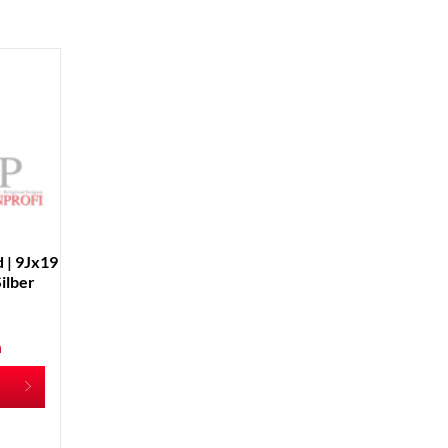
 | 9Jx19
ilber
n