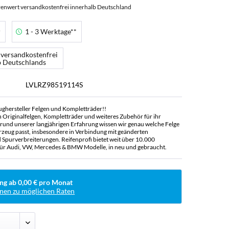
enwert versandkostenfrei innerhalb Deutschland
r
1 - 3 Werktage**
 versandkostenfrei
b Deutschlands
LVLRZ98519114S
ughersteller Felgen und Kompletträder!!
n Originalfelgen, Kompletträder und weiteres Zubehör für ihr
rund unserer langjährigen Erfahrung wissen wir genau welche Felge
rzeug passt, insbesondere in Verbindung mit geänderten
Spurverbreiterungen. Reifenprofi bietet weit über 10.000
ür Audi, VW, Mercedes & BMW Modelle, in neu und gebraucht.
ng ab 0,00 € pro Monat
nen zu möglichen Raten