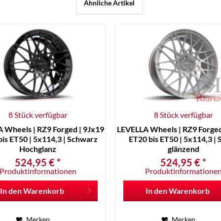
Ähnliche Artikel
8 Stück verfügbar
8 Stück verfügbar
 Wheels | RZ9 Forged | 9Jx19
LEVELLA Wheels | RZ9 Forged
is ET50 | 5x114,3 | Schwarz
ET20 bis ET50 | 5x114,3 | S
Hochglanz
glänzend
524,95 € *
524,95 € *
Produktinformationen
Produktinformatione
In den
Warenkorb
In den
Warenkorb
Merken
Merken