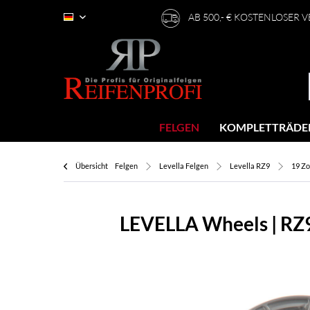
AB 500,- € KOSTENLOSER 
Deutsch
FELGEN
KOMPLETTRÄDE
Übersicht
Felgen
Levella Felgen
Levella RZ9
19 Zo
LEVELLA Wheels | RZ9 