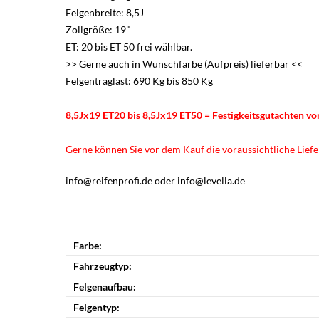
Felgenbreite: 8,5J
Zollgröße: 19"
ET: 20 bis ET 50 frei wählbar.
>> Gerne auch in Wunschfarbe (Aufpreis) lieferbar <<
Felgentraglast: 690 Kg bis 850 Kg
8,5Jx19 ET20 bis 8,5Jx19 ET50 = Festigkeitsgutachten v
Gerne können Sie vor dem Kauf die voraussichtliche Liefer
info@reifenprofi.de oder info@levella.de
Farbe:
Fahrzeugtyp:
Felgenaufbau:
Felgentyp: