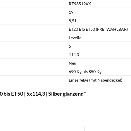
RZ98519XX
19
8,5J
ET20 BIS ET50 (FREI WÄHLBAR)
Levella
5
114,3
Neu
690 Kg bis 850 Kg
Einzelfelge (mit Nabendeckel)
bis ET50 | 5x114,3 | Silber glänzend"