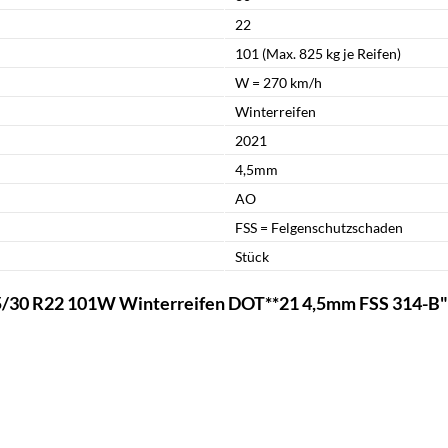
22
101 (Max. 825 kg je Reifen)
W = 270 km/h
Winterreifen
2021
4,5mm
AO
FSS = Felgenschutzschaden
Stück
5/30 R22 101W Winterreifen DOT**21 4,5mm FSS 314-B"