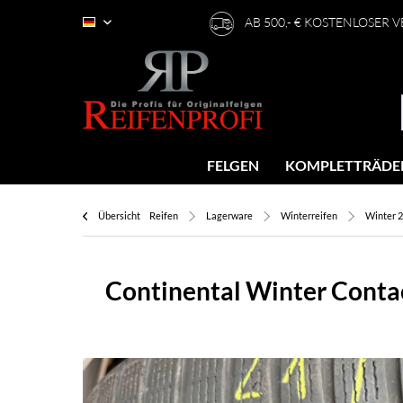
AB 500,- € KOSTENLOSER 
Deutsch
FELGEN
KOMPLETTRÄDE
Übersicht
Reifen
Lagerware
Winterreifen
Winter 2
Continental Winter Cont