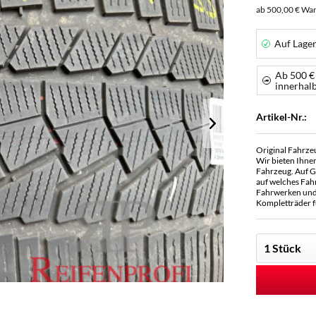
ab 500,00 € War
Auf Lage
Ab 500 €
innerhal
Artikel-Nr.:
Original Fahrze
Wir bieten Ihne
Fahrzeug. Auf G
auf welches Fah
Fahrwerken und 
Kompletträder f