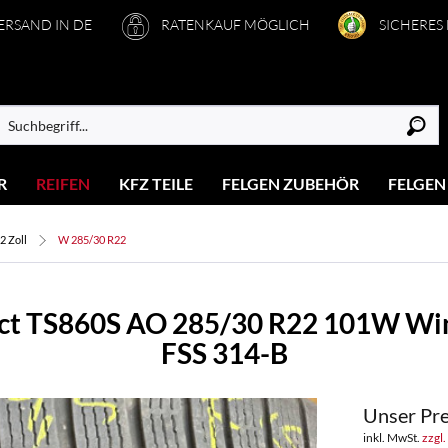
VERSAND IN DE
RATENKAUF MÖGLICH
SICHERES
R
REIFEN
KFZ TEILE
FELGEN ZUBEHÖR
FELGEN
2 Zoll
W 285/30 R22
act TS860S AO 285/30 R22 101W Wi
FSS 314-B
Unser Pre
inkl. MwSt.
zzgl