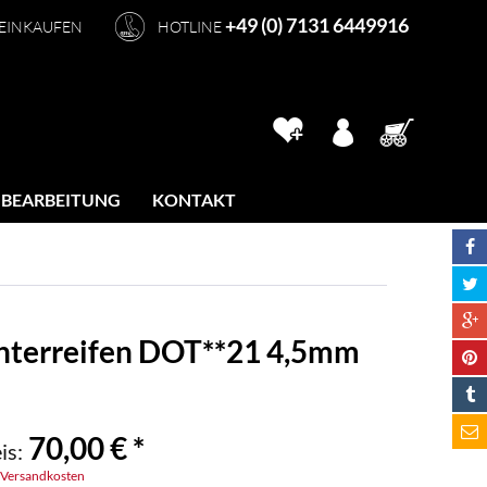
+49 (0) 7131 6449916
 EINKAUFEN
HOTLINE
 BEARBEITUNG
KONTAKT
nterreifen DOT**21 4,5mm
70,00 € *
is:
. Versandkosten