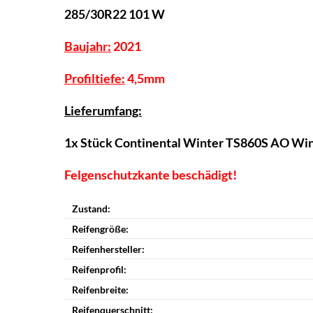
285/30R22 101 W
Baujahr:
2021
Profiltiefe:
4,5mm
Lieferumfang:
1x Stück
Continental Winter TS860S AO
Win
Felgenschutzkante beschädigt!
Zustand:
Reifengröße:
Reifenhersteller:
Reifenprofil:
Reifenbreite:
Reifenquerschnitt: