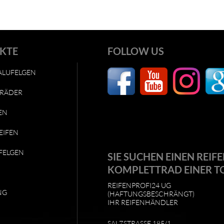
KTE
FOLLOW US
ALUFELGEN
RÄDER
EN
EIFEN
FELGEN
SIE SUCHEN EINEN REIFE
KOMPLETTRAD EINER T
REIFENPROFI24 UG
NG
(HAFTUNGSBESCHRÄNGT)
IHR REIFENHÄNDLER
SALZSTRASSE 185/1