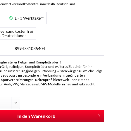
enwert versandkostenfrei innerhalb Deutschland
r
1 - 3 Werktage**
 versandkostenfrei
b Deutschlands
8994731035404
ughersteller Felgen und Kompletträder!!
n Originalfelgen, Kompletträder und weiteres Zubehör für ihr
rund unserer langjährigen Erfahrung wissen wir genau welche Felge
rzeug passt, insbesondere in Verbindung mit geänderten
Spurverbreiterungen. Reifenprofi bietet weit über 10.000
ür Audi, VW, Mercedes & BMW Modelle, in neu und gebraucht.
In den Warenkorb