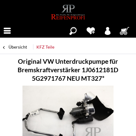
Menü
Übersicht
KFZ Teile
Original VW Unterdruckpumpe für
Bremskraftverstärker 1J0612181D
5G2971767 NEU MT327*