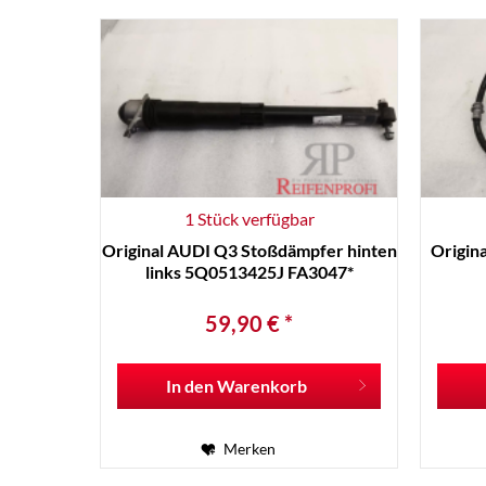
1 Stück verfügbar
Original AUDI Q3 Stoßdämpfer hinten
Origin
links 5Q0513425J FA3047*
59,90 € *
In den
Warenkorb
Merken