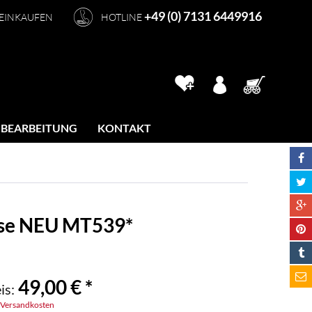
+49 (0) 7131 6449916
 EINKAUFEN
HOTLINE
 BEARBEITUNG
KONTAKT
se NEU MT539*
49,00 € *
is:
. Versandkosten