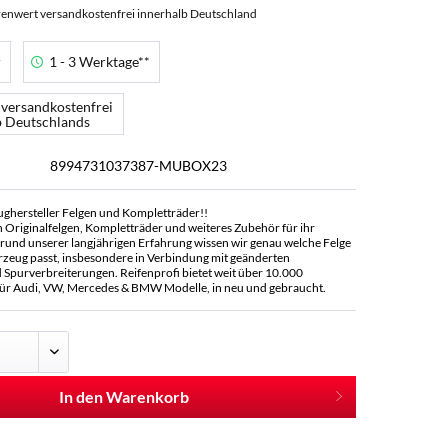
enwert versandkostenfrei innerhalb Deutschland
r
1 - 3 Werktage**
 versandkostenfrei
b Deutschlands
8994731037387-MUBOX23
ughersteller Felgen und Kompletträder!!
n Originalfelgen, Kompletträder und weiteres Zubehör für ihr
rund unserer langjährigen Erfahrung wissen wir genau welche Felge
rzeug passt, insbesondere in Verbindung mit geänderten
Spurverbreiterungen. Reifenprofi bietet weit über 10.000
ür Audi, VW, Mercedes & BMW Modelle, in neu und gebraucht.
In den Warenkorb