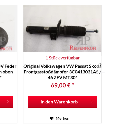
1 Stück verfügbar
8V Feder
Original Volkswagen VW Passat Skoda
Origina
n oben
Frontgasstoßdämpfer 3C0413031AS /
Carpe
*
46 ZFV MT30*
RECHT
69,00 € *
In den
Warenkorb
I
Merken