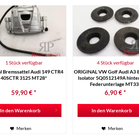
1 Stück verfügbar
4 Stück verfügbar
al Bremssattel Audi 149 CTR4
ORIGINAL VW Golf Audi A3 
40SCTR 3125 MT28*
Isolator 5Q0512149A hinte
Federunterlage MT33
59,90 € *
6,90 € *
In den
Warenkorb
In den
Warenkorb
Merken
Merken