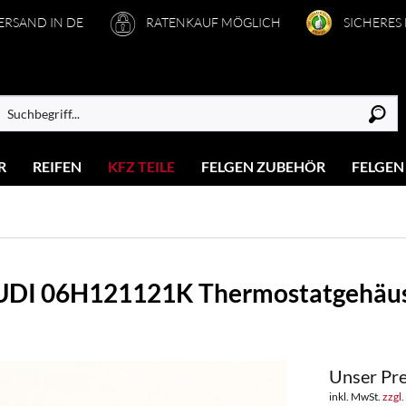
VERSAND IN DE
RATENKAUF MÖGLICH
SICHERES
R
REIFEN
KFZ TEILE
FELGEN ZUBEHÖR
FELGEN
AUDI 06H121121K Thermostatgehäu
Unser Pre
inkl. MwSt.
zzgl