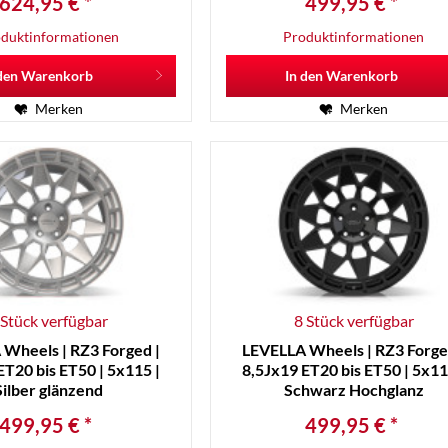
624,95 € *
499,95 € *
duktinformationen
Produktinformationen
den
Warenkorb
In den
Warenkorb
Merken
Merken
 Stück verfügbar
8 Stück verfügbar
Wheels | RZ3 Forged |
LEVELLA Wheels | RZ3 Forge
ET20 bis ET50 | 5x115 |
8,5Jx19 ET20 bis ET50 | 5x11
Silber glänzend
Schwarz Hochglanz
499,95 € *
499,95 € *