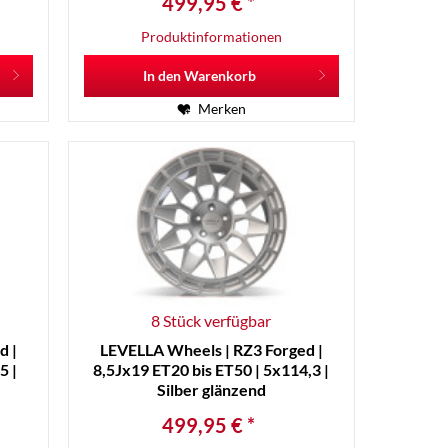
499,95 € *
Produktinformationen
In den
Warenkorb
Merken
8 Stück verfügbar
d |
LEVELLA Wheels | RZ3 Forged |
5 |
8,5Jx19 ET20 bis ET50 | 5x114,3 |
Silber glänzend
499,95 € *