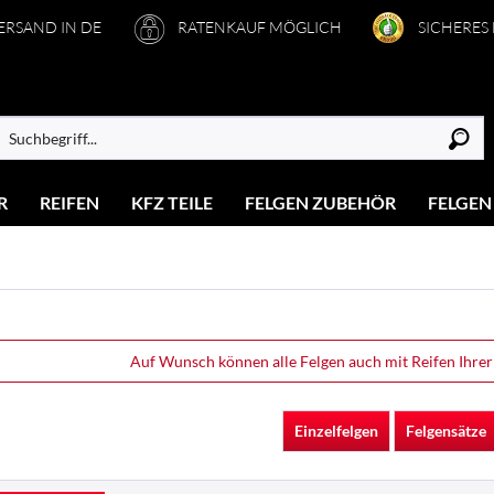
VERSAND IN DE
RATENKAUF MÖGLICH
SICHERES
R
REIFEN
KFZ TEILE
FELGEN ZUBEHÖR
FELGEN
Auf Wunsch können alle Felgen auch mit Reifen Ihrer
Einzelfelgen
Felgensätze