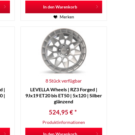
In den
Warenkorb
Merken
8 Stück verfügbar
d |
LEVELLA Wheels | RZ3 Forged |
0 |
9Jx19 ET20 bis ET50 | 5x120 | Silber
glänzend
524,95 € *
Produktinformationen
In den
Warenkorb