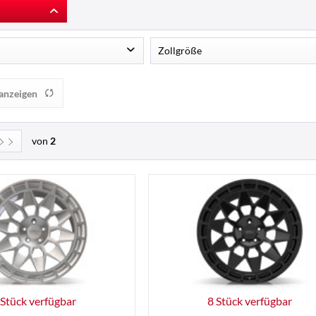
Zollgröße
rz Hochglanz
19
18
anzeigen
r glänzend
18
von
2
 Stück verfügbar
8 Stück verfügbar