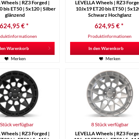
Wheels | RZ3 Forged |
LEVELLA Wheels | RZ3 Forge
 bis ET50 | 5x120 | Silber
10Jx19 ET20 bis ET50 | 5x12
glänzend
Schwarz Hochglanz
624,95 € *
624,95 € *
duktinformationen
Produktinformationen
den
Warenkorb
In den
Warenkorb
Merken
Merken
 Stück verfügbar
8 Stück verfügbar
Wheels | RZ3 Forged |
LEVELLA Wheels | RZ3 Forge