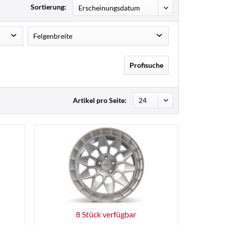
Sortierung:
Felgenbreite
8,5J
36
12
Profisuche
9J
12
10J
12
Artikel pro Seite:
8 Stück verfügbar