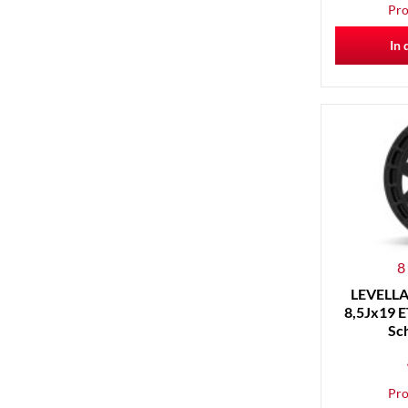
Pro
In 
8
LEVELLA 
8,5Jx19 E
Sc
Pro