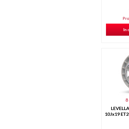
Pro
In 
8
LEVELLA 
10Jx19 ET20