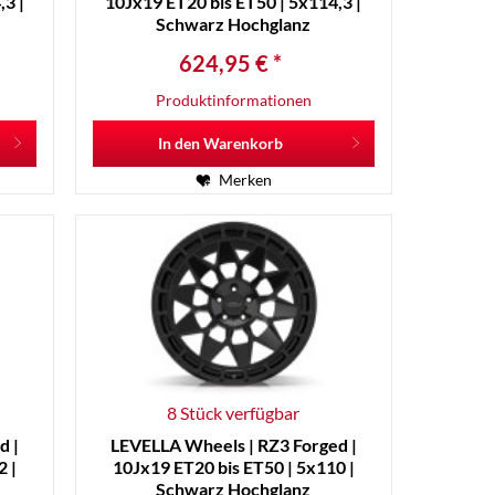
3 |
10Jx19 ET20 bis ET50 | 5x114,3 |
Schwarz Hochglanz
624,95 € *
Produktinformationen
In den
Warenkorb
Merken
8 Stück verfügbar
d |
LEVELLA Wheels | RZ3 Forged |
2 |
10Jx19 ET20 bis ET50 | 5x110 |
Schwarz Hochglanz