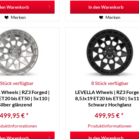
den
Warenkorb
In den
Warenkorb
Merken
Merken
 Stück verfügbar
8 Stück verfügbar
Wheels | RZ3 Forged |
LEVELLA Wheels | RZ3 Forge
ET20 bis ET50 | 5x110 |
8,5Jx19 ET20 bis ET50 | 5x11
Silber glänzend
Schwarz Hochglanz
499,95 € *
499,95 € *
duktinformationen
Produktinformationen
den
Warenkorb
In den
Warenkorb