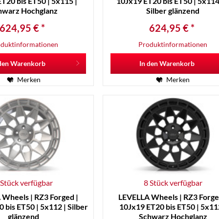
T20 bis ET50 | 5x115 |
10Jx19 ET20 bis ET50 | 5x114,
hwarz Hochglanz
Silber glänzend
624,95 € *
624,95 € *
duktinformationen
Produktinformationen
den
Warenkorb
In den
Warenkorb
Merken
Merken
 Stück verfügbar
8 Stück verfügbar
Wheels | RZ3 Forged |
LEVELLA Wheels | RZ3 Forge
 bis ET50 | 5x112 | Silber
10Jx19 ET20 bis ET50 | 5x11
glänzend
Schwarz Hochglanz