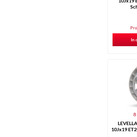
10Jx19 E
Sc
Pro
In 
8
LEVELLA 
10Jx19 ET20