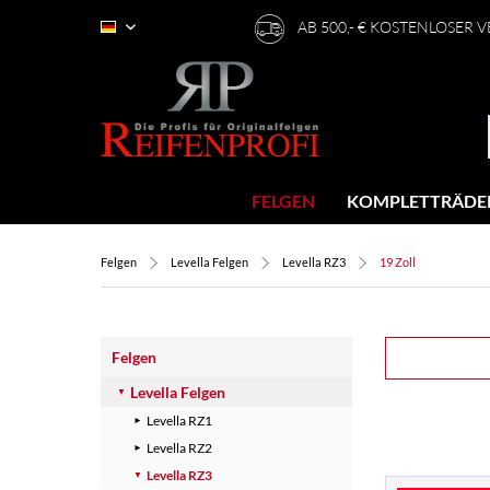
AB 500,- € KOSTENLOSER 
Deutsch
FELGEN
KOMPLETTRÄDE
Felgen
Levella Felgen
Levella RZ3
19 Zoll
Felgen
Levella Felgen
Levella RZ1
Levella RZ2
Levella RZ3