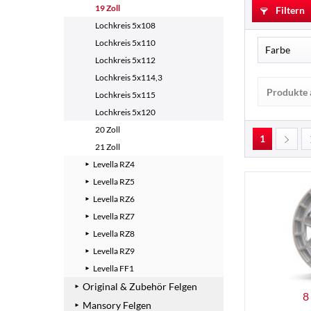
19 Zoll
Filtern
Lochkreis 5x108
Lochkreis 5x110
Farbe
Lochkreis 5x112
Lochkreis 5x114,3
Schwa
Produkte 
Lochkreis 5x115
Silbe
Lochkreis 5x120
20 Zoll
1
21 Zoll
Levella RZ4
Levella RZ5
Levella RZ6
Levella RZ7
Levella RZ8
Levella RZ9
Levella FF1
Original & Zubehör Felgen
8
Mansory Felgen