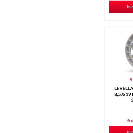
In 
8
LEVELLA 
8,5Jx19 
Pro
In 