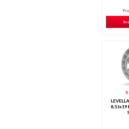
Pro
In 
8
LEVELLA 
8,5Jx19 