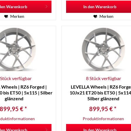
den
Warenkorb
In den
Warenkorb
Merken
Merken
 Stück verfügbar
8 Stück verfügbar
Wheels | RZ6 Forged |
LEVELLA Wheels | RZ6 Forge
 bis ET50 | 5x115 | Silber
10Jx21 ET20 bis ET50 | 5x114,
glänzend
Silber glänzend
899,95 € *
899,95 € *
duktinformationen
Produktinformationen
den
Warenkorb
In den
Warenkorb