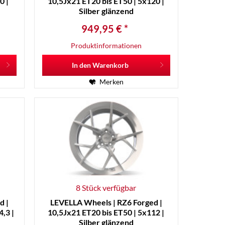
0 |
10,5Jx21 ET20 bis ET50 | 5x120 |
Silber glänzend
949,95 € *
Produktinformationen
In den
Warenkorb
Merken
8 Stück verfügbar
d |
LEVELLA Wheels | RZ6 Forged |
,3 |
10,5Jx21 ET20 bis ET50 | 5x112 |
Silber glänzend