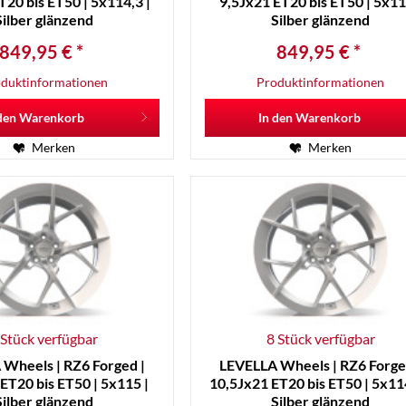
T20 bis ET50 | 5x114,3 |
9,5Jx21 ET20 bis ET50 | 5x11
Silber glänzend
Silber glänzend
849,95 € *
849,95 € *
duktinformationen
Produktinformationen
den
Warenkorb
In den
Warenkorb
Merken
Merken
 Stück verfügbar
8 Stück verfügbar
Wheels | RZ6 Forged |
LEVELLA Wheels | RZ6 Forge
ET20 bis ET50 | 5x115 |
10,5Jx21 ET20 bis ET50 | 5x114
Silber glänzend
Silber glänzend