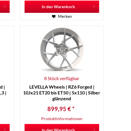
In den
Warenkorb
Merken
8 Stück verfügbar
d |
LEVELLA Wheels | RZ6 Forged |
3 |
10Jx21 ET20 bis ET50 | 5x110 | Silber
glänzend
899,95 € *
Produktinformationen
In den
Warenkorb