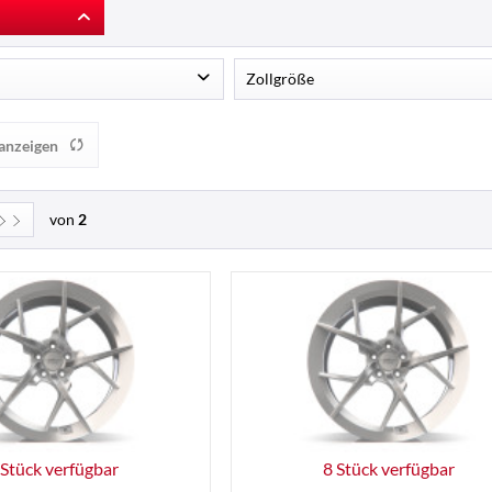
Zollgröße
rz Hochglanz
21
24
anzeigen
r glänzend
24
von
2
 Stück verfügbar
8 Stück verfügbar