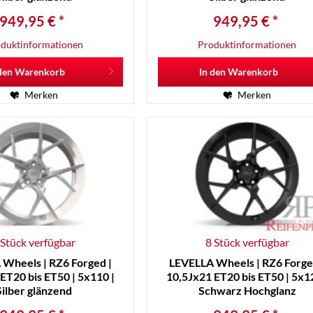
949,95 € *
949,95 € *
duktinformationen
Produktinformationen
den
Warenkorb
In den
Warenkorb
Merken
Merken
 Stück verfügbar
8 Stück verfügbar
Wheels | RZ6 Forged |
LEVELLA Wheels | RZ6 Forge
ET20 bis ET50 | 5x110 |
10,5Jx21 ET20 bis ET50 | 5x12
Silber glänzend
Schwarz Hochglanz