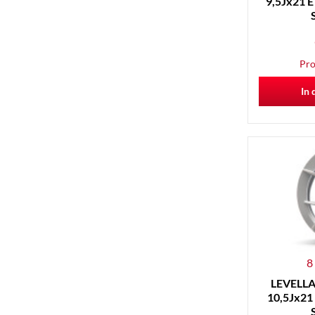
9,5Jx21 E
Pro
In 
8
LEVELLA 
10,5Jx21 