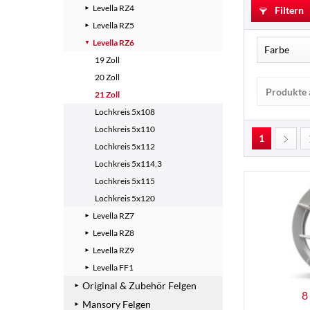
Levella RZ4
Filtern
Levella RZ5
Levella RZ6
Farbe
19 Zoll
20 Zoll
Schwa
Produkte 
21 Zoll
Silbe
Lochkreis 5x108
Lochkreis 5x110
1
Lochkreis 5x112
Lochkreis 5x114,3
Lochkreis 5x115
Lochkreis 5x120
Levella RZ7
Levella RZ8
Levella RZ9
Levella FF1
Original & Zubehör Felgen
8
Mansory Felgen