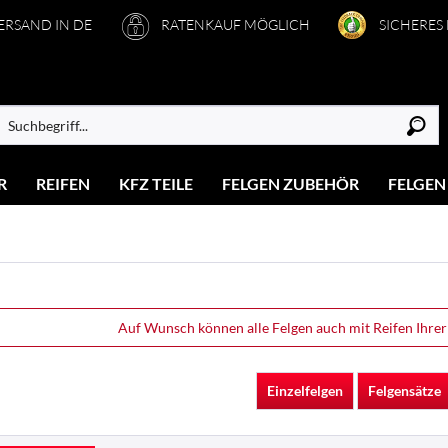
VERSAND IN DE
RATENKAUF MÖGLICH
SICHERES
R
REIFEN
KFZ TEILE
FELGEN ZUBEHÖR
FELGEN
Auf Wunsch können alle Felgen auch mit Reifen Ihrer
Einzelfelgen
Felgensätze