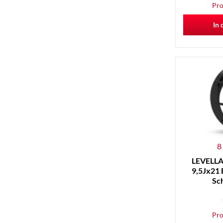
Pro
In 
8
LEVELLA 
9,5Jx21 
Sc
Pro