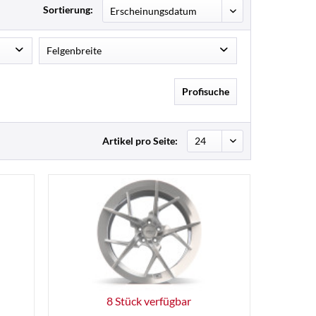
Sortierung:
Felgenbreite
9J
48
12
Profisuche
9,5J
12
10J
12
10,5J
12
Artikel pro Seite:
8 Stück verfügbar