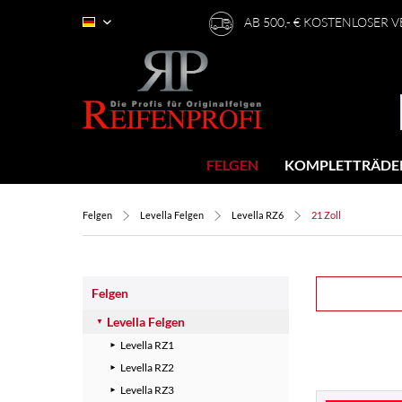
AB 500,- € KOSTENLOSER 
Deutsch
FELGEN
KOMPLETTRÄDE
Felgen
Levella Felgen
Levella RZ6
21 Zoll
Felgen
Levella Felgen
Levella RZ1
Levella RZ2
Levella RZ3