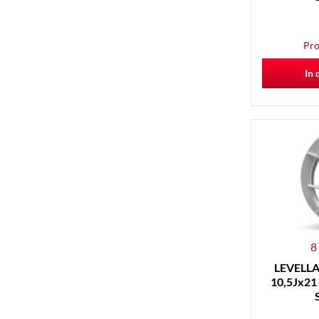
Pro
In 
8
LEVELLA 
10,5Jx21 