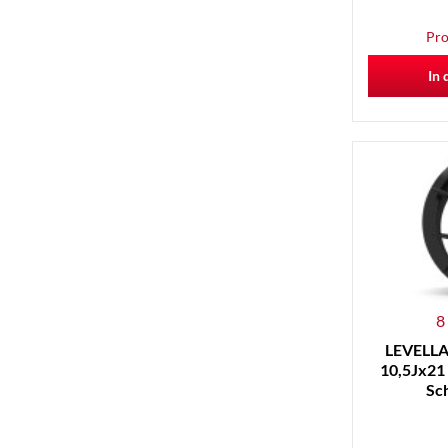
Pro
In 
8
LEVELLA 
10,5Jx21 
Sc