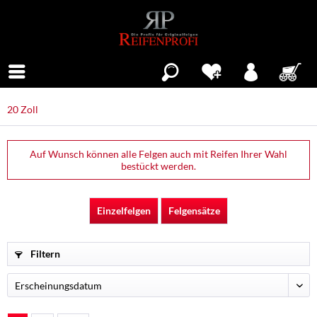
Menü
20 Zoll
Auf Wunsch können alle Felgen auch mit Reifen Ihrer Wahl
bestückt werden.
Einzelfelgen
Felgensätze
Filtern