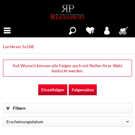
Menü
Lochkreis 5x108
Auf Wunsch können alle Felgen auch mit Reifen Ihrer Wahl
bestückt werden.
Einzelfelgen
Felgensätze
Filtern