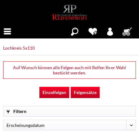
Menü
Lochkreis 5x110
Auf Wunsch können alle Felgen auch mit Reifen Ihrer Wahl
bestückt werden.
Einzelfelgen
Felgensätze
Filtern