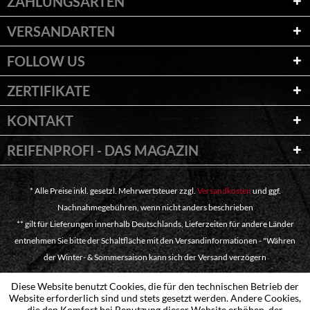
ZAHLUNGSARTEN
VERSANDARTEN
FOLLOW US
ZERTIFIKATE
KONTAKT
REIFENPROFI - DAS MAGAZIN
* Alle Preise inkl. gesetzl. Mehrwertsteuer zzgl.
Versandkosten
und ggf.
Nachnahmegebühren, wenn nicht anders beschrieben
** gilt für Lieferungen innerhalb Deutschlands, Lieferzeiten für andere Länder
entnehmen Sie bitte der Schaltfläche mit den Versandinformationen - "Währen
der Winter- & Sommersaison kann sich der Versand verzögern
Diese Website benutzt Cookies, die für den technischen Betrieb der
Website erforderlich sind und stets gesetzt werden. Andere Cookies,
die den Komfort bei Benutzung dieser Website erhöhen, der