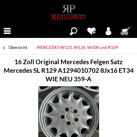
Menü
Übersicht
MERCEDES W123, W126, W108 und R109
16 Zoll Original Mercedes Felgen Satz
Mercedes SL R129 A1294010702 8Jx16 ET34
WIE NEU 359-A