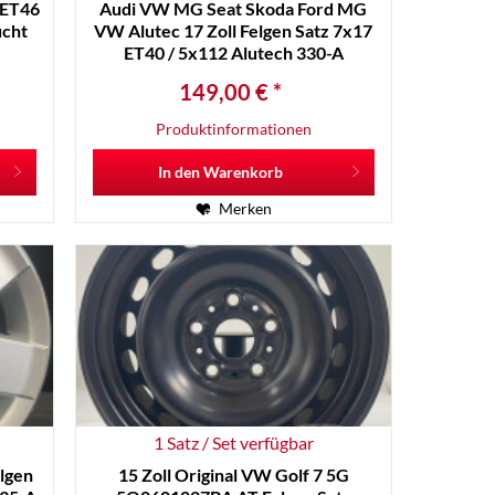
 ET46
Audi VW MG Seat Skoda Ford MG
ucht
VW Alutec 17 Zoll Felgen Satz 7x17
ET40 / 5x112 Alutech 330-A
149,00 € *
Produktinformationen
In den
Warenkorb
Merken
1 Satz / Set verfügbar
elgen
15 Zoll Original VW Golf 7 5G