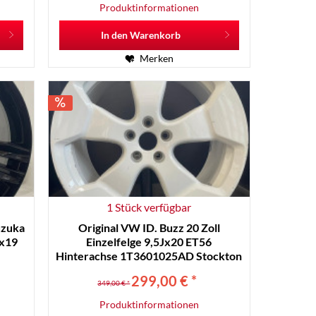
Produktinformationen
In den
Warenkorb
Merken
1 Stück verfügbar
uzuka
Original VW ID. Buzz 20 Zoll
Jx19
Einzelfelge 9,5Jx20 ET56
Hinterachse 1T3601025AD Stockton
Weiß RR20-C
299,00 € *
349,00 € *
Produktinformationen