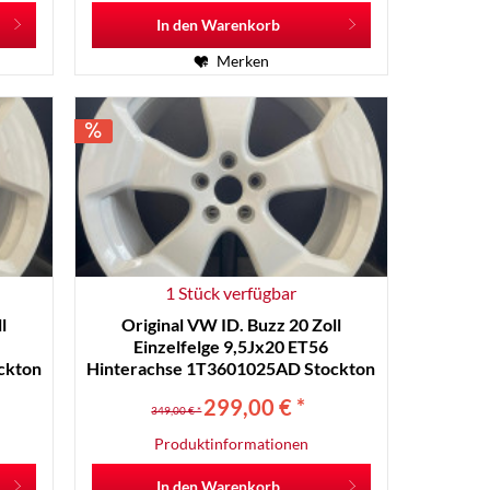
In den
Warenkorb
Merken
1 Stück verfügbar
l
Original VW ID. Buzz 20 Zoll
Einzelfelge 9,5Jx20 ET56
ckton
Hinterachse 1T3601025AD Stockton
Weiß RR19-C
299,00 € *
349,00 € *
Produktinformationen
In den
Warenkorb