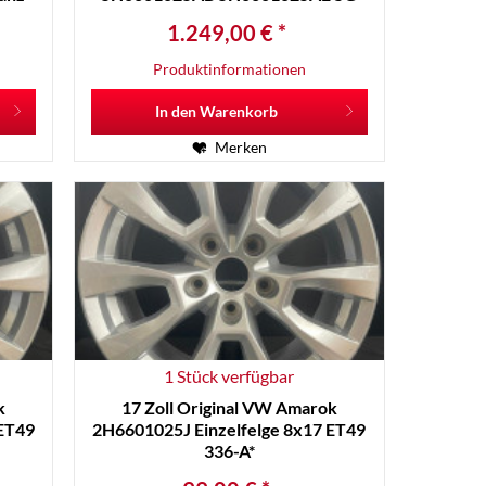
1.249,00 € *
Produktinformationen
In den
Warenkorb
Merken
1 Stück verfügbar
k
17 Zoll Original VW Amarok
 ET49
2H6601025J Einzelfelge 8x17 ET49
336-A*