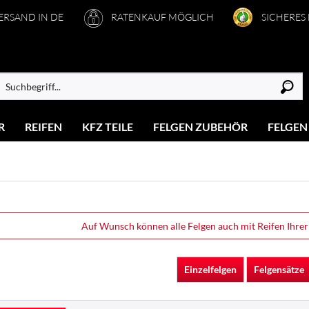
VERSAND IN DE
RATENKAUF MÖGLICH
SICHERES
R
REIFEN
KFZ TEILE
FELGEN ZUBEHÖR
FELGEN
Auf Wunsch können alle Felgen auch mit Reifen Ihrer
Einzelfelgen
Felgensätze