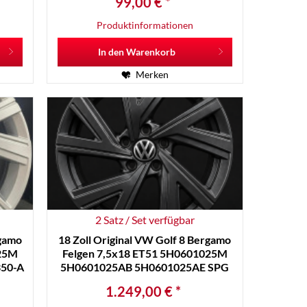
99,00 € *
Produktinformationen
In den
Warenkorb
Merken
2 Satz / Set verfügbar
rgamo
18 Zoll Original VW Golf 8 Bergamo
025M
Felgen 7,5x18 ET51 5H0601025M
50-A
5H0601025AB 5H0601025AE SPG
1.249,00 € *