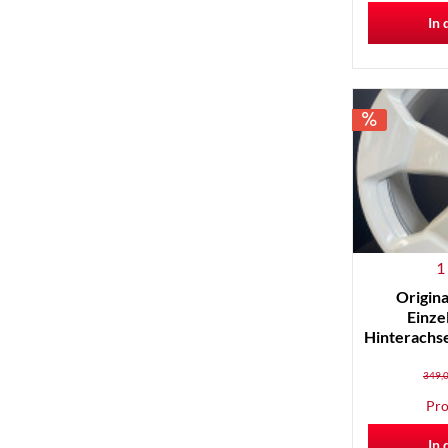
In 
1
Origina
Einze
Hinterachs
349,0
Pro
In 