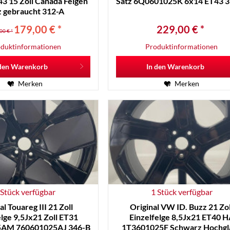
3 15 Zoll Canada Felgen
Satz 6Q0601025K 6x14 ET43 
z gebraucht 312-A
179,00 € *
229,00 € *
00 € *
duktinformationen
Produktinformationen
den
Warenkorb
In den
Warenkorb
Merken
Merken
 Stück verfügbar
1 Stück verfügbar
al Touareg III 21 Zoll
Original VW ID. Buzz 21 Zol
elge 9,5Jx21 Zoll ET31
Einzelfelge 8,5Jx21 ET40 
AM 760601025AJ 346-B
1T3601025F Schwarz Hochgl