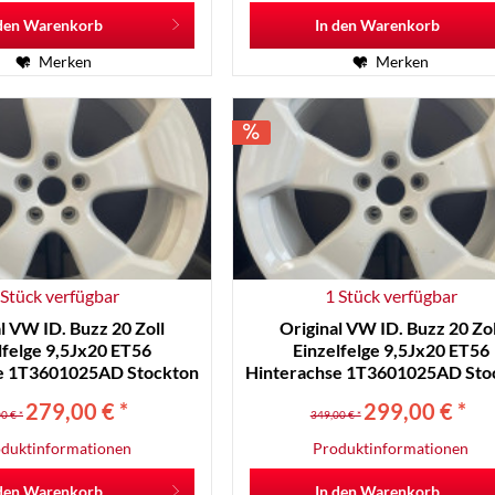
den
Warenkorb
In den
Warenkorb
Merken
Merken
 Stück verfügbar
1 Stück verfügbar
l VW ID. Buzz 20 Zoll
Original VW ID. Buzz 20 Zol
lfelge 9,5Jx20 ET56
Einzelfelge 9,5Jx20 ET56
e 1T3601025AD Stockton
Hinterachse 1T3601025AD Sto
Weiß RR19-C
Weiß RR19-C
279,00 € *
299,00 € *
0 € *
349,00 € *
duktinformationen
Produktinformationen
den
Warenkorb
In den
Warenkorb