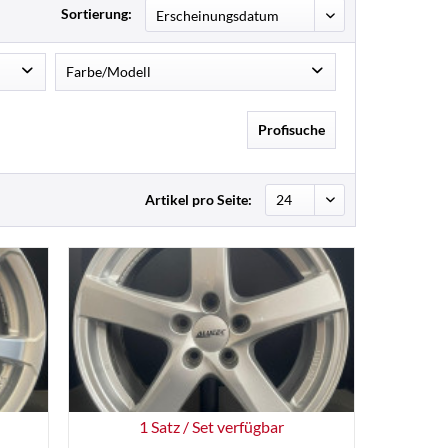
Sortierung:
Farbe/Modell
Sanya
2
1
Profisuche
1
2
1
Artikel pro Seite:
2
1
1
2
1
137
1 Satz / Set verfügbar