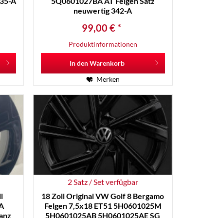
335-A
5Q0601027BA AT Felgen Satz
neuwertig 342-A
99,00 € *
Produktinformationen
In den
Warenkorb
Merken
2 Satz / Set verfügbar
l
18 Zoll Original VW Golf 8 Bergamo
HA
Felgen 7,5x18 ET51 5H0601025M
anz
5H0601025AB 5H0601025AE SG