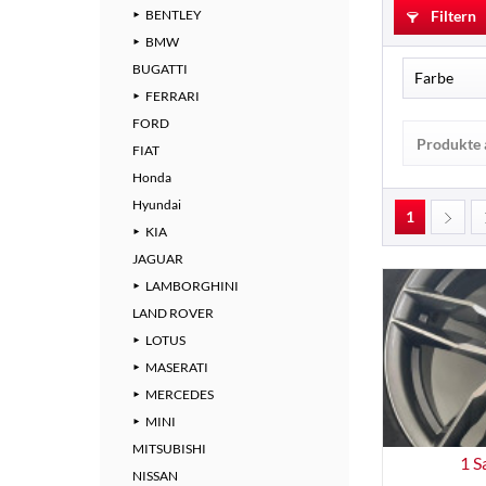
BENTLEY
Filtern
BMW
BUGATTI
Farbe
FERRARI
FORD
Origi
Produkte 
FIAT
Silbe
Honda
Schwa
Hyundai
1
KIA
JAGUAR
Silber
LAMBORGHINI
LAND ROVER
Schwa
LOTUS
Weiß
MASERATI
MERCEDES
Schwa
MINI
Origi
MITSUBISHI
1 S
Grey
NISSAN