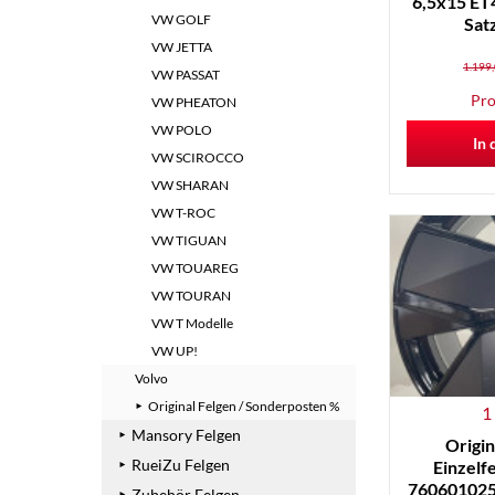
6,5x15 ET4
VW GOLF
Sat
VW JETTA
1.199,
VW PASSAT
Pro
VW PHEATON
VW POLO
In 
VW SCIROCCO
VW SHARAN
VW T-ROC
VW TIGUAN
VW TOUAREG
VW TOURAN
VW T Modelle
VW UP!
Volvo
Original Felgen / Sonderposten %
1
Mansory Felgen
Origin
RueiZu Felgen
Einzelf
760601025
Zubehör Felgen