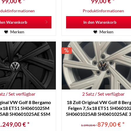
99,00 € *
99,00 € *
duktinformationen
Produktinformationen
den
Warenkorb
In den
Warenkorb
Merken
Merken
atz / Set verfügbar
2 Satz / Set verfügbar
iginal VW Golf 8 Bergamo
18 Zoll Original VW Golf 8 Be
,5x18 ET51 5H0601025M
Felgen 7,5x18 ET51 5H0601
5AB 5H0601025AE SSM
5H0601025AB 5H0601025AE 3
.249,00 € *
879,00 € *
1.199,00 € *