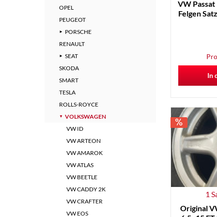
VW Passat 
Schwa
OPEL
Felgen Sat
PEUGEOT
Schwa
PORSCHE
Schwa
RENAULT
SEAT
Pro
SKODA
In 
Pulve
SMART
TESLA
Pulve
ROLLS-ROYCE
VOLKSWAGEN
Origi
VW ID
Origin
VW ARTEON
Origin
VW AMAROK
Origi
VW ATLAS
Origi
VW BEETLE
Origi
VW CADDY 2K
Origi
1 S
VW CRAFTER
Schw
Original V
VW EOS