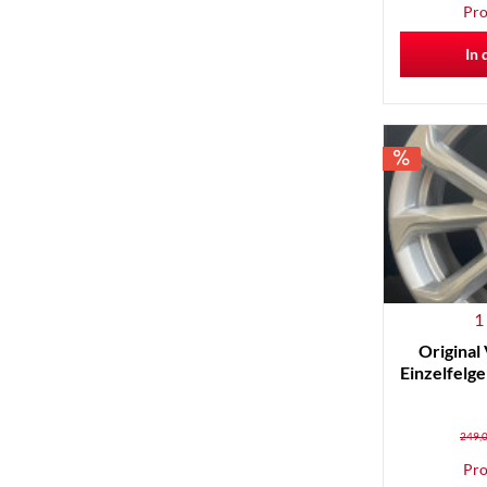
Pro
In 
1
Original
Einzelfelg
249,0
Pro