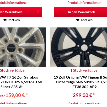
duktinformationen
Produktinformationen
den
Warenkorb
In den
Warenkorb
Merken
Merken
 Stück verfügbar
1 Stück verfügbar
 VW T7 16 Zoll Syrakus
19 Zoll Original VW Tiguan II S
e 7T0601025 6,5x16 ET60
Einzelfelge 5NN601025R 8,5
Silber 335-A*
ET38 302-AE9
159,00 € *
299,00 € *
0 € *
duktinformationen
Produktinformationen