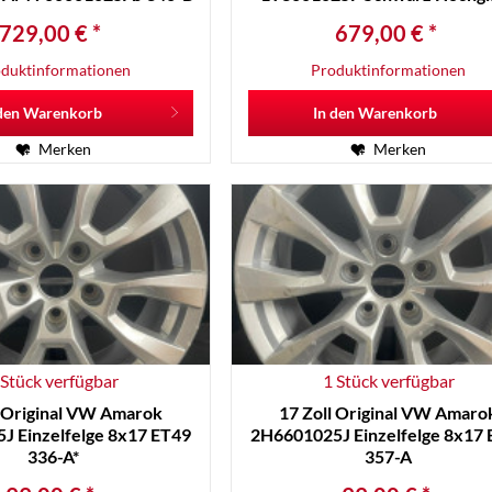
346-B
729,00 € *
679,00 € *
duktinformationen
Produktinformationen
den
Warenkorb
In den
Warenkorb
Merken
Merken
 Stück verfügbar
1 Stück verfügbar
l Original VW Amarok
17 Zoll Original VW Amaro
J Einzelfelge 8x17 ET49
2H6601025J Einzelfelge 8x17
336-A*
357-A