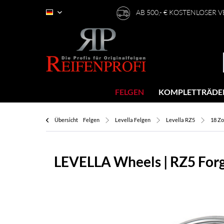
AB 500,- € KOSTENLOSER 
Deutsch
FELGEN
KOMPLETTRÄDE
Übersicht
Felgen
Levella Felgen
Levella RZ5
18 Zo
LEVELLA Wheels | RZ5 Forge