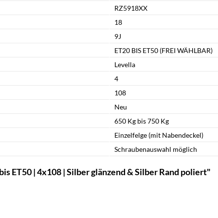
RZ5918XX
18
9J
ET20 BIS ET50 (FREI WÄHLBAR)
Levella
4
108
Neu
650 Kg bis 750 Kg
Einzelfelge (mit Nabendeckel)
Schraubenauswahl möglich
s ET50 | 4x108 | Silber glänzend & Silber Rand poliert"