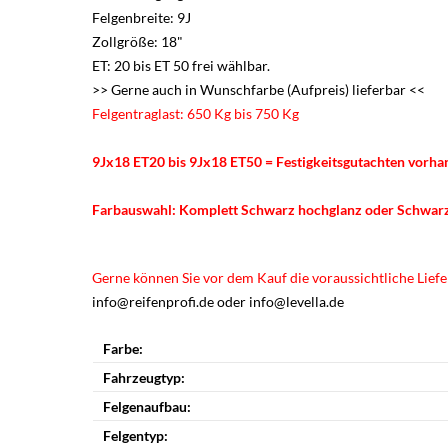
Felgenbreite: 9J
Zollgröße: 18"
ET: 20 bis ET 50 frei wählbar.
>> Gerne auch in Wunschfarbe (Aufpreis) lieferbar <<
Felgentraglast: 650 Kg bis 750 Kg
9Jx18 ET20 bis 9Jx18 ET50 = Festigkeitsgutachten vorh
Farbauswahl: Komplett Schwarz hochglanz oder
Schwar
Gerne können Sie vor dem Kauf die voraussichtliche Liefer
info@reifenprofi.de oder info@levella.de
Farbe:
Fahrzeugtyp:
Felgenaufbau:
Felgentyp: