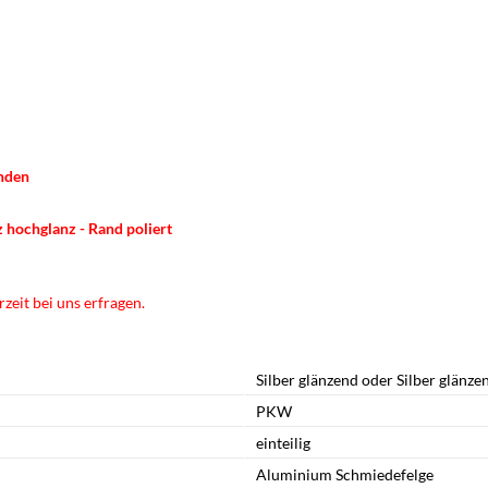
anden
z
hochglanz
- Rand poliert
zeit bei uns erfragen.
Silber glänzend oder Silber glänze
PKW
einteilig
Aluminium Schmiedefelge