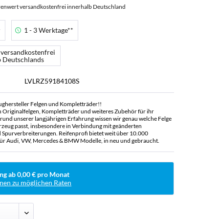
enwert versandkostenfrei innerhalb Deutschland
r
1 - 3 Werktage**
 versandkostenfrei
b Deutschlands
LVLRZ59184108S
ughersteller Felgen und Kompletträder!!
n Originalfelgen, Kompletträder und weiteres Zubehör für ihr
rund unserer langjährigen Erfahrung wissen wir genau welche Felge
rzeug passt, insbesondere in Verbindung mit geänderten
Spurverbreiterungen. Reifenprofi bietet weit über 10.000
ür Audi, VW, Mercedes & BMW Modelle, in neu und gebraucht.
ng ab 0,00 € pro Monat
nen zu möglichen Raten