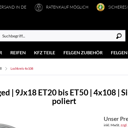
VERSAND IN DE
RATENKAUF MÖGLICH
SICHERES
R
REIFEN
KFZ TEILE
FELGEN ZUBEHÖR
FELGEN
ll
Lochkreis 4x108
d | 9Jx18 ET20 bis ET50 | 4x108 | Si
poliert
Unser Pre
inkl. MwSt.
zzgl