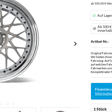
ab 500,00 € War
Auf Lage
Ab 500 €
innerhal
Artikel-Nr.:
Original Fahrze
Wir bieten Ihne
Fahrzeug. Auf G
auf welches Fah
Fahrwerken und 
Kompletträder f
Finanzieru
Informatio