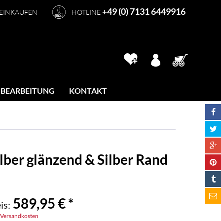
+49 (0) 7131 6449916
 EINKAUFEN
HOTLINE
 BEARBEITUNG
KONTAKT
lber glänzend & Silber Rand
589,95 € *
is:
. Versandkosten