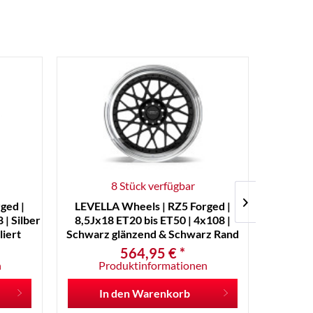
8 Stück verfügbar
ged |
LEVELLA Wheels | RZ5 Forged |
LEVELLA 
 | Silber
8,5Jx18 ET20 bis ET50 | 4x108 |
ET20 b
liert
Schwarz glänzend & Schwarz Rand
glänze
polier
564,95 € *
n
Produktinformationen
P
In den
Warenkorb
I