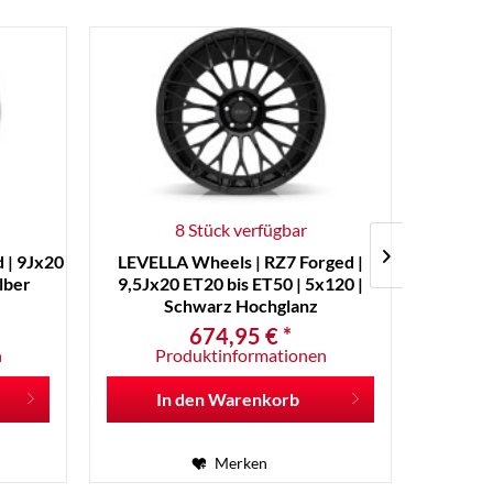
8 Stück verfügbar
 | 9Jx20
LEVELLA Wheels | RZ7 Forged |
LEVEL
ilber
9,5Jx20 ET20 bis ET50 | 5x120 |
9,5Jx20 E
Schwarz Hochglanz
674,95 € *
n
Produktinformationen
P
In den
Warenkorb
I
Merken