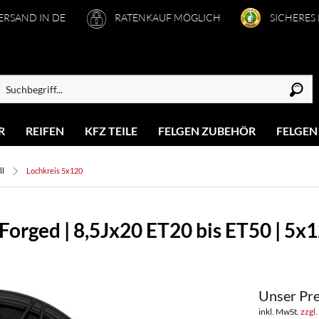
VERSAND IN DE
RATENKAUF MÖGLICH
SICHERES
R
REIFEN
KFZ TEILE
FELGEN ZUBEHÖR
FELGEN
ll
Lochkreis 5x120
orged | 8,5Jx20 ET20 bis ET50 | 5x
Unser Pre
inkl. MwSt.
zzgl