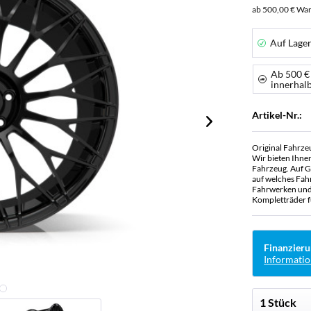
ab 500,00 € War
Auf Lage
Ab 500 €
innerhal
Artikel-Nr.:
Original Fahrze
Wir bieten Ihne
Fahrzeug. Auf G
auf welches Fah
Fahrwerken und 
Kompletträder f
Finanzieru
Informatio