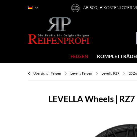
AB 500,- € KOSTENLOSER 
Deutsch
FELGEN
KOMPLETTRÄDE
Übersicht
Felgen
Levella Felgen
Levella RZ7
20 Zo
LEVELLA Wheels | RZ7 F