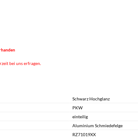
orhanden
zeit bei uns erfragen.
Schwarz Hochglanz
PKW
einteilig
Aluminium Schmiedefelge
RZ71019XX