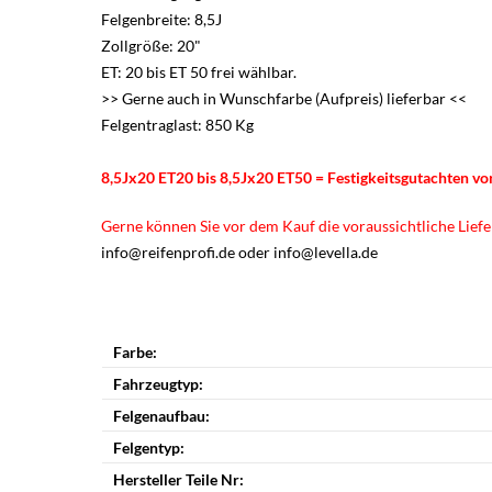
Felgenbreite: 8,5J
Zollgröße: 20"
ET: 20 bis ET 50 frei wählbar.
>> Gerne auch in Wunschfarbe (Aufpreis) lieferbar <<
Felgentraglast: 850 Kg
8,5Jx20 ET20 bis 8,5Jx20 ET50 = Festigkeitsgutachten v
Gerne können Sie vor dem Kauf die voraussichtliche Liefer
info@reifenprofi.de oder info@levella.de
Farbe:
Fahrzeugtyp:
Felgenaufbau:
Felgentyp:
Hersteller Teile Nr: