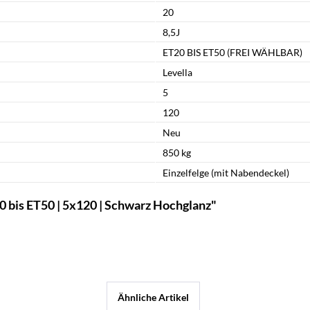
20
8,5J
ET20 BIS ET50 (FREI WÄHLBAR)
Levella
5
120
Neu
850 kg
Einzelfelge (mit Nabendeckel)
 bis ET50 | 5x120 | Schwarz Hochglanz"
Ähnliche Artikel