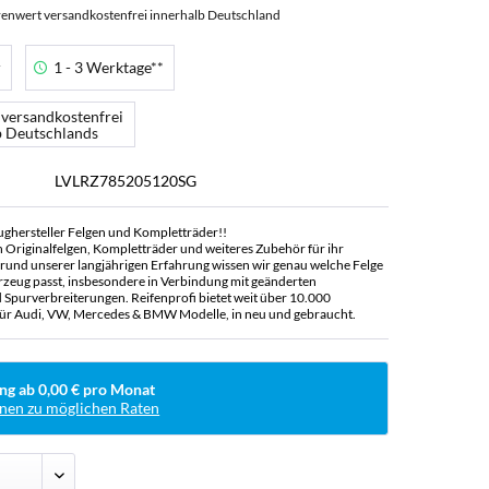
enwert versandkostenfrei innerhalb Deutschland
r
1 - 3 Werktage**
 versandkostenfrei
b Deutschlands
LVLRZ785205120SG
ughersteller Felgen und Kompletträder!!
n Originalfelgen, Kompletträder und weiteres Zubehör für ihr
rund unserer langjährigen Erfahrung wissen wir genau welche Felge
rzeug passt, insbesondere in Verbindung mit geänderten
Spurverbreiterungen. Reifenprofi bietet weit über 10.000
ür Audi, VW, Mercedes & BMW Modelle, in neu und gebraucht.
ng ab 0,00 € pro Monat
nen zu möglichen Raten