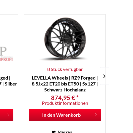
8 Stück verfügbar
ged |
LEVELLA Wheels | RZ9 Forged |
LEVEL
 | Silber
8,5Jx22 ET20 bis ET50 | 5x127 |
10,5Jx
Schwarz Hochglanz
874,95 € *
n
Produktinformationen
P
In den
Warenkorb
I
Merken