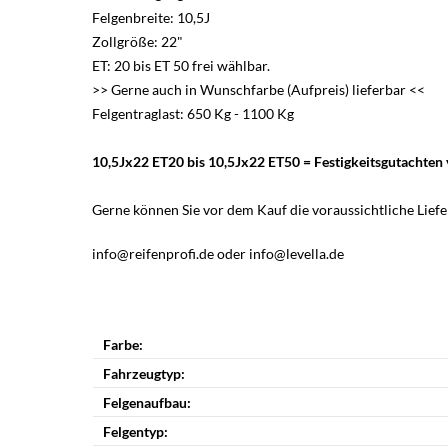
Felgenbreite: 10,5J
Zollgröße: 22"
ET: 20 bis ET 50 frei wählbar.
>> Gerne auch in Wunschfarbe (Aufpreis) lieferbar <<
Felgentraglast: 650 Kg - 1100 Kg
10,5Jx22
ET20 bis
10,5Jx22
ET50 = Festigkeitsgutachte
Gerne können Sie vor dem Kauf die voraussichtliche Liefer
info@reifenprofi.de oder info@levella.de
Farbe:
Fahrzeugtyp:
Felgenaufbau:
Felgentyp: