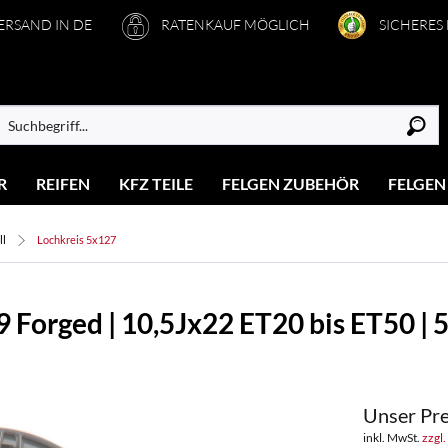
VERSAND IN DE
RATENKAUF MÖGLICH
SICHERES
R
REIFEN
KFZ TEILE
FELGEN ZUBEHÖR
FELGEN
ll
Lochkreis 5x127
Forged | 10,5Jx22 ET20 bis ET50 | 5
Unser Pre
inkl. MwSt.
zzgl