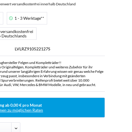
enwert versandkostenfrei innerhalb Deutschland
r
1 - 3 Werktage**
 versandkostenfrei
b Deutschlands
LVLRZ910522127S
ughersteller Felgen und Kompletträder!!
n Originalfelgen, Kompletträder und weiteres Zubehör für ihr
rund unserer langjährigen Erfahrung wissen wir genau welche Felge
rzeug passt, insbesondere in Verbindung mit geänderten
Spurverbreiterungen. Reifenprofi bietet weit über 10.000
ür Audi, VW, Mercedes & BMW Modelle, in neu und gebraucht.
ng ab 0,00 € pro Monat
nen zu möglichen Raten