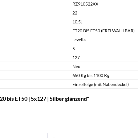
RZ910522XX
22
10,5J
ET20 BIS ET50 (FREI WÄHLBAR)
Levella
5
127
Neu
650 Kg bis 1100 Kg
Einzelfelge (mit Nabendeckel)
 bis ET50 | 5x127 | Silber glänzend"