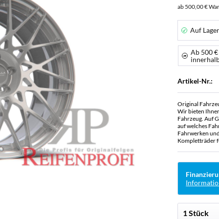
ab 500,00 € War
Auf Lage
Ab 500 €
innerhal
Artikel-Nr.:
Original Fahrze
Wir bieten Ihne
Fahrzeug. Auf G
auf welches Fah
Fahrwerken und 
Kompletträder f
Finanzieru
Informatio