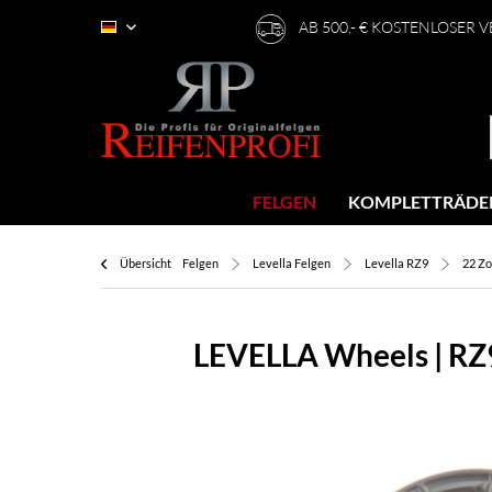
AB 500,- € KOSTENLOSER 
Deutsch
FELGEN
KOMPLETTRÄDE
Übersicht
Felgen
Levella Felgen
Levella RZ9
22 Zo
LEVELLA Wheels | RZ9 