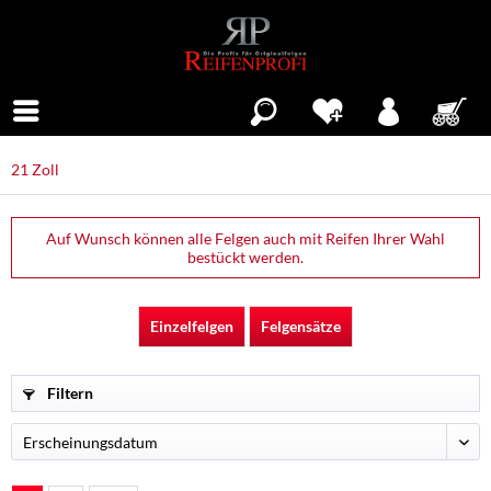
Menü
21 Zoll
Auf Wunsch können alle Felgen auch mit Reifen Ihrer Wahl
bestückt werden.
Einzelfelgen
Felgensätze
Filtern