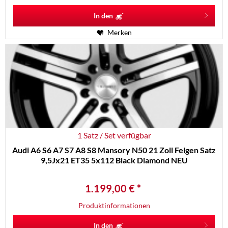
In den
Merken
1 Satz / Set verfügbar
Audi A6 S6 A7 S7 A8 S8 Mansory N50 21 Zoll Felgen Satz
9,5Jx21 ET35 5x112 Black Diamond NEU
1.199,00 € *
Produktinformationen
In den