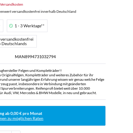
. Versandkosten
enwert versandkostenfrei innerhalb Deutschland
r
1 - 3 Werktage**
 versandkostenfrei
b Deutschlands
MAN8994731032794
ughersteller Felgen und Kompletträder!!
n Originalfelgen, Kompletträder und weiteres Zubehör für ihr
rund unserer langjährigen Erfahrung wissen wir genau welche Felge
rzeug passt, insbesondere in Verbindung mit geänderten
Spurverbreiterungen. Reifenprofi bietet weit über 10.000
ür Audi, VW, Mercedes & BMW Modelle, in neu und gebraucht.
ng ab 0,00 € pro Monat
nen zu möglichen Raten