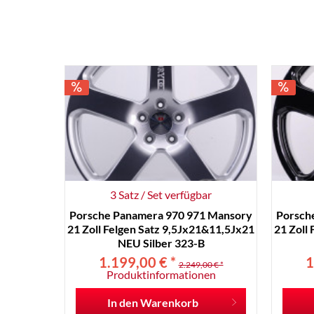
3 Satz / Set verfügbar
Porsche Panamera 970 971 Mansory
Porsch
21 Zoll Felgen Satz 9,5Jx21&11,5Jx21
21 Zoll
NEU Silber 323-B
1.199,00 € *
1
2.249,00 € *
Produktinformationen
In den
Warenkorb