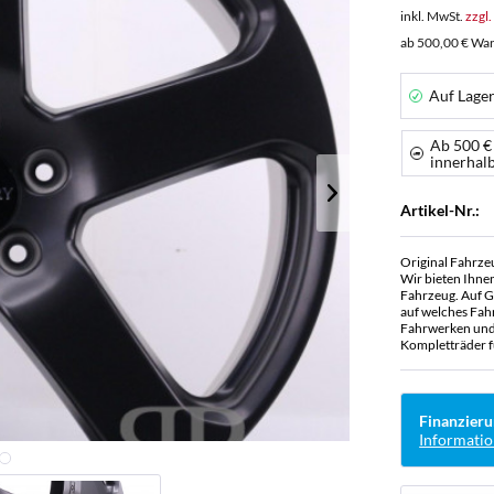
inkl. MwSt.
zzgl
ab 500,00 € War
Auf Lage
Ab 500 €
innerhal
Artikel-Nr.:
Original Fahrze
Wir bieten Ihne
Fahrzeug. Auf G
auf welches Fah
Fahrwerken und 
Kompletträder f
Finanzieru
Informatio