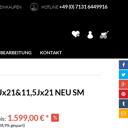
+49 (0) 7131 6449916
 EINKAUFEN
HOTLINE
 BEARBEITUNG
KONTAKT
,5Jx21&11,5Jx21 NEU SM
1.599,00 € *
is:
28,9% gespart)