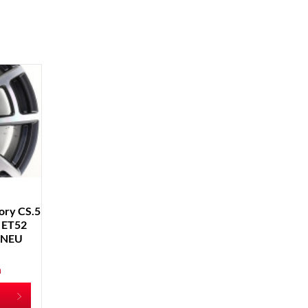
ory CS.5
1 ET52
d NEU
n