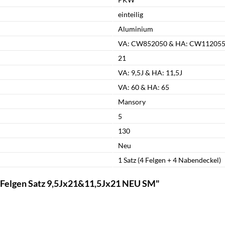
einteilig
Aluminium
VA: CW852050 & HA: CW11205
21
VA: 9,5J & HA: 11,5J
VA: 60 & HA: 65
Mansory
5
130
Neu
1 Satz (4 Felgen + 4 Nabendeckel)
 Felgen Satz 9,5Jx21&11,5Jx21 NEU SM"