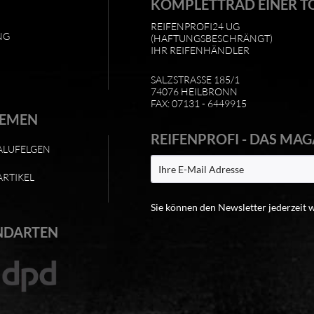
KOMPLETTRAD EINER T
REIFENPROFI24 UG
NG
(HAFTUNGSBESCHRÄNGT)
IHR REIFENHÄNDLER
SALZSTRASSE 185/1
74076 HEILBRONN
FAX: 07131 - 6449915
HEMEN
REIFENPROFI - DAS MAG
ALUFELGEN
ARTIKEL
Sie können den Newsletter jederzeit 
NDARTEN