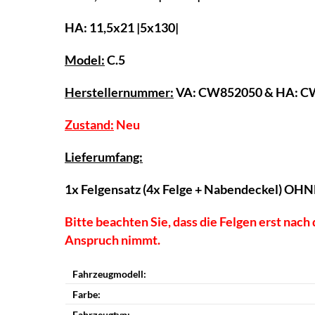
HA: 11,5x21 |5x130|
Model:
C.5
Herstellernummer:
VA: CW852050 & HA: 
Zustand:
Neu
Lieferumfang:
1x Felgensatz (4x Felge + Nabendeckel) OH
Bitte beachten Sie, dass die Felgen erst nac
Anspruch nimmt.
Fahrzeugmodell:
Farbe:
Fahrzeugtyp: