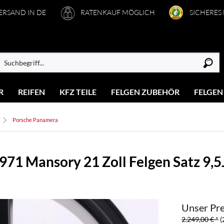
VERSAND IN DE
RATENKAUF MÖGLICH
SICHERES
R
REIFEN
KFZ TEILE
FELGEN ZUBEHÖR
FELGEN
Porsche Panamera
971 Mansory 21 Zoll Felgen Satz 9
Unser Pre
2.249,00 € *
(