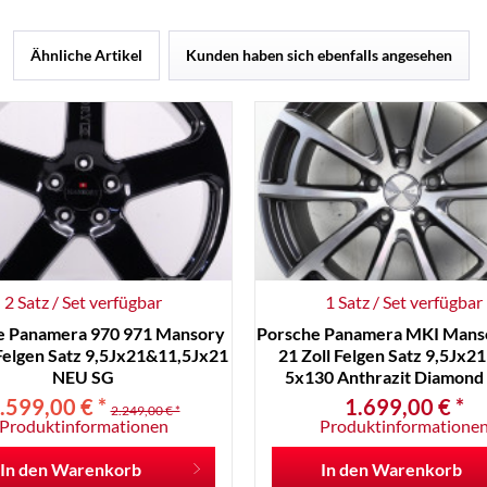
Ähnliche Artikel
Kunden haben sich ebenfalls angesehen
2 Satz / Set verfügbar
1 Satz / Set verfügbar
e Panamera 970 971 Mansory
Porsche Panamera MKI Mans
 Felgen Satz 9,5Jx21&11,5Jx21
21 Zoll Felgen Satz 9,5Jx2
NEU SG
5x130 Anthrazit Diamon
.599,00 € *
1.699,00 € *
2.249,00 € *
Produktinformationen
Produktinformatione
In den
Warenkorb
In den
Warenkorb