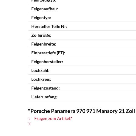
Felgenaufbau:
Felgentyp:
Hersteller Teile Nr:
Zollgröße:
Felgenbreite:
Einpresstiefe (ET):
Felgenhersteller:
Lochzahl:
Lochkreis:
Felgenzustand:
Lieferumfang:
"Porsche Panamera 970 971 Mansory 21 Zoll
Fragen zum Artikel?