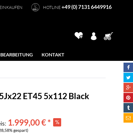
+49 (0) 7131 6449916
 EINKAUFEN
HOTLINE
 BEARBEITUNG
KONTAKT
,5Jx22 ET45 5x112 Black
1.999,00 € *
is:
28,58% gespart)