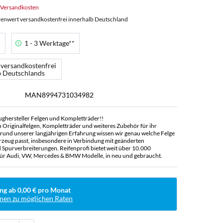
. Versandkosten
enwert versandkostenfrei innerhalb Deutschland
r
1 - 3 Werktage**
 versandkostenfrei
b Deutschlands
MAN8994731034982
ughersteller Felgen und Kompletträder!!
n Originalfelgen, Kompletträder und weiteres Zubehör für ihr
rund unserer langjährigen Erfahrung wissen wir genau welche Felge
rzeug passt, insbesondere in Verbindung mit geänderten
Spurverbreiterungen. Reifenprofi bietet weit über 10.000
ür Audi, VW, Mercedes & BMW Modelle, in neu und gebraucht.
ng ab 0,00 € pro Monat
nen zu möglichen Raten