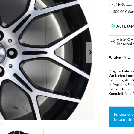
inkl. MwSt.
zzgl
ab 500,00 € War
Auf Lage
Ab 500 €
innerhal
Artikel-Nr.:
Original Fahrze
Wir bieten Ihne
Fahrzeug. Auf G
auf welches Fah
Fahrwerken und 
Kompletträder f
Finanzieru
Informatio