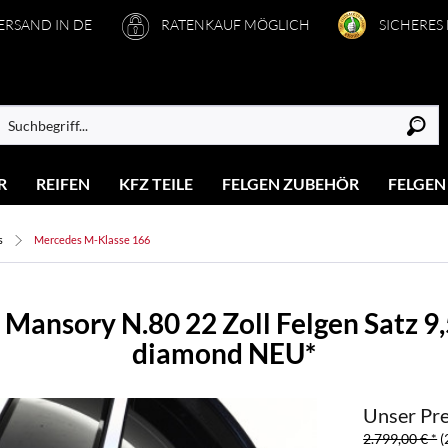
VERSAND IN DE
RATENKAUF MÖGLICH
SICHERES
R
REIFEN
KFZ TEILE
FELGEN ZUBEHÖR
FELGEN
s
Mercedes M-Klasse 166
Mansory N.80 22 Zoll Felgen Satz 9
diamond NEU*
Unser Pre
2.799,00 € *
(