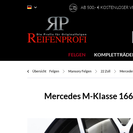
AB 500,- € KOSTENLOSER 
Deutsch
FELGEN
KOMPLETTRÄDE
Übersicht
Felgen
Mansory Felgen
22 Zoll
Mercede
Mercedes M-Klasse 166 