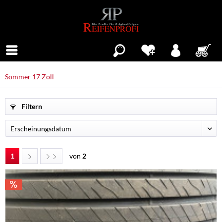
Menü
Sommer 17 Zoll
Filtern
1
von
2