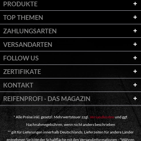
PRODUKTE
TOP THEMEN
ZAHLUNGSARTEN
VERSANDARTEN
FOLLOW US
ZERTIFIKATE
KONTAKT
REIFENPROFI - DAS MAGAZIN
* Alle Preise inkl. gesetzl. Mehrwertsteuer zzgl.
Versandkosten
und ggf.
Nachnahmegebühren, wenn nicht anders beschrieben
** gilt für Lieferungen innerhalb Deutschlands, Lieferzeiten für andere Länder
entnehmen Sie bitte der Schaltfläche mit den Versandinformationen - "Währen