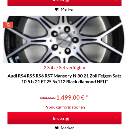
Merken
2 Satz / Set verfügbar
Audi RS4 RS5 RS6 RS7 Mansory N.80 21 Zoll Felgen Satz
10,5Jx21 ET25 5x112 Black diamond NEU*
1.499,00 € *
2.799,00 € *
Produktinformationen
In den
Merken