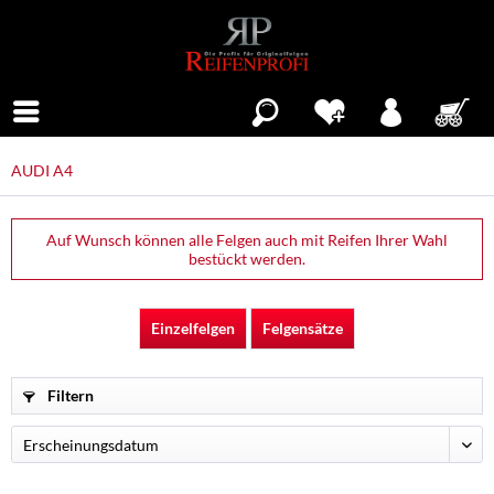
Menü
AUDI A4
Auf Wunsch können alle Felgen auch mit Reifen Ihrer Wahl
bestückt werden.
Einzelfelgen
Felgensätze
Filtern