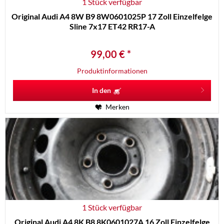
1 Stück verfügbar
Original Audi A4 8W B9 8W0601025P 17 Zoll Einzelfelge
Sline 7x17 ET42 RR17-A
99,00 € *
Produktinformationen
In den
Merken
1 Stück verfügbar
Original Audi A4 8K B8 8K0601027A 16 Zoll Einzelfelge