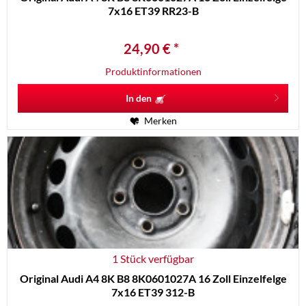
7x16 ET39 RR23-B
24,90 € *
Produktinformationen
In den
Merken
1 Stück verfügbar
Original Audi A4 8K B8 8K0601027A 16 Zoll Einzelfelge
7x16 ET39 312-B