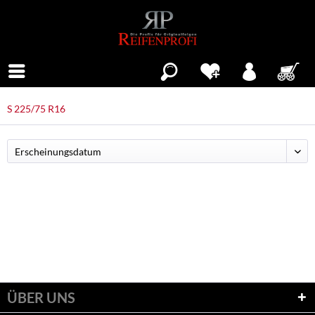
Menü
S 225/75 R16
ÜBER UNS